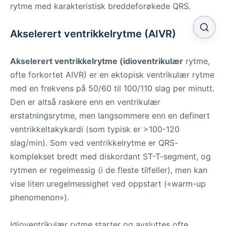
rytme med karakteristisk breddeforøkede QRS.
Akselerert ventrikkelrytme (AIVR)
Akselerert ventrikkelrytme (idioventrikulær
rytme,
ofte forkortet AIVR) er en ektopisk ventrikulær rytme
med en frekvens på 50/60 til 100/110 slag per minutt.
Den er altså raskere enn en ventrikulær
erstatningsrytme, men langsommere enn en definert
ventrikkeltakykardi (som typisk er >100-120
slag/min). Som ved ventrikkelrytme er QRS-
komplekset bredt med diskordant ST-T-segment, og
rytmen er regelmessig (i de fleste tilfeller), men kan
vise liten uregelmessighet ved oppstart («warm-up
phenomenon»).
Idioventrikulær rytme starter og avsluttes ofte