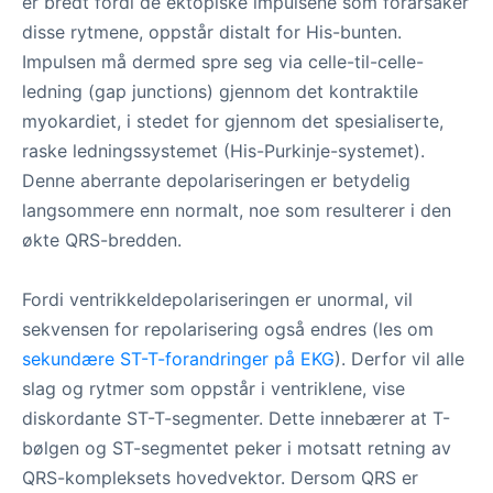
er bredt fordi de ektopiske impulsene som forårsaker
disse rytmene, oppstår distalt for His-bunten.
Impulsen må dermed spre seg via celle-til-celle-
ledning (gap junctions) gjennom det kontraktile
myokardiet, i stedet for gjennom det spesialiserte,
raske ledningssystemet (His-Purkinje-systemet).
Denne aberrante depolariseringen er betydelig
langsommere enn normalt, noe som resulterer i den
økte QRS-bredden.
Fordi ventrikkeldepolariseringen er unormal, vil
sekvensen for repolarisering også endres (les om
sekundære ST-T-forandringer på EKG
). Derfor vil alle
slag og rytmer som oppstår i ventriklene, vise
diskordante ST-T-segmenter. Dette innebærer at T-
bølgen og ST-segmentet peker i motsatt retning av
QRS-kompleksets hovedvektor. Dersom QRS er