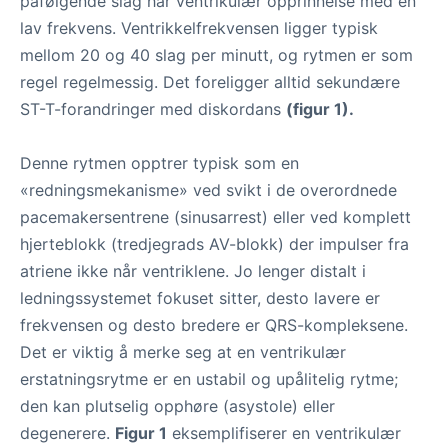
påfølgende slag har ventrikulær opprinnelse med en
lav frekvens. Ventrikkelfrekvensen ligger typisk
mellom 20 og 40 slag per minutt, og rytmen er som
regel regelmessig. Det foreligger alltid sekundære
ST-T-forandringer med diskordans
(figur 1).
Denne rytmen opptrer typisk som en
«redningsmekanisme» ved svikt i de overordnede
pacemakersentrene (sinusarrest) eller ved komplett
hjerteblokk (tredjegrads AV-blokk) der impulser fra
atriene ikke når ventriklene. Jo lenger distalt i
ledningssystemet fokuset sitter, desto lavere er
frekvensen og desto bredere er QRS-kompleksene.
Det er viktig å merke seg at en ventrikulær
erstatningsrytme er en ustabil og upålitelig rytme;
den kan plutselig opphøre (asystole) eller
degenerere.
Figur 1
eksemplifiserer en ventrikulær