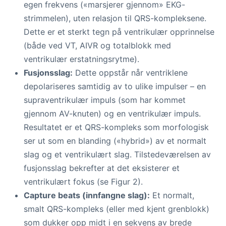
egen frekvens («marsjerer gjennom» EKG-
strimmelen), uten relasjon til QRS-kompleksene.
Dette er et sterkt tegn på ventrikulær opprinnelse
(både ved VT, AIVR og totalblokk med
ventrikulær erstatningsrytme).
Fusjonsslag:
Dette oppstår når ventriklene
depolariseres samtidig av to ulike impulser – en
supraventrikulær impuls (som har kommet
gjennom AV-knuten) og en ventrikulær impuls.
Resultatet er et QRS-kompleks som morfologisk
ser ut som en blanding («hybrid») av et normalt
slag og et ventrikulært slag. Tilstedeværelsen av
fusjonsslag bekrefter at det eksisterer et
ventrikulært fokus (se Figur 2).
Capture beats (innfangne slag):
Et normalt,
smalt QRS-kompleks (eller med kjent grenblokk)
som dukker opp midt i en sekvens av brede