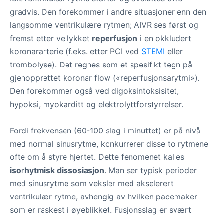
gradvis. Den forekommer i andre situasjoner enn den
langsomme ventrikulære rytmen; AIVR ses først og
fremst etter vellykket
reperfusjon
i en okkludert
koronararterie (f.eks. etter PCI ved
STEMI
eller
trombolyse). Det regnes som et spesifikt tegn på
gjenopprettet koronar flow («reperfusjonsarytmi»).
Den forekommer også ved digoksintoksisitet,
hypoksi, myokarditt og elektrolyttforstyrrelser.
Fordi frekvensen (60-100 slag i minuttet) er på nivå
med normal sinusrytme, konkurrerer disse to rytmene
ofte om å styre hjertet. Dette fenomenet kalles
isorhytmisk dissosiasjon
. Man ser typisk perioder
med sinusrytme som veksler med akselerert
ventrikulær rytme, avhengig av hvilken pacemaker
som er raskest i øyeblikket. Fusjonsslag er svært