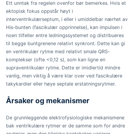
Ett unntak fra regelen ovenfor bør bemerkes. Hvis et
ektopisk fokus oppstår høyt i
interventrikulærseptum, i eller i umiddelbar nærhet av
His-bunten (fascikulær opprinnelse), kan impulsen i
noen tilfeller entre ledningssystemet og distribueres
til begge buntgrenene relativt synkront. Dette kan gi
en ventrikulær rytme med relativt smale QRS-
komplekser (ofte <0,12 s), som kan ligne en
supraventrikulær rytme. Dette er imidlertid mindre
vanlig, men viktig å være klar over ved fascikulære
takykardier eller høye septale erstatningsrytmer.
Årsaker og mekanismer
De grunnleggende elektrofysiologiske mekanismene
bak ventrikulære rytmer er de samme som for andre
arytmier, men den kliniske konteksten varierer.