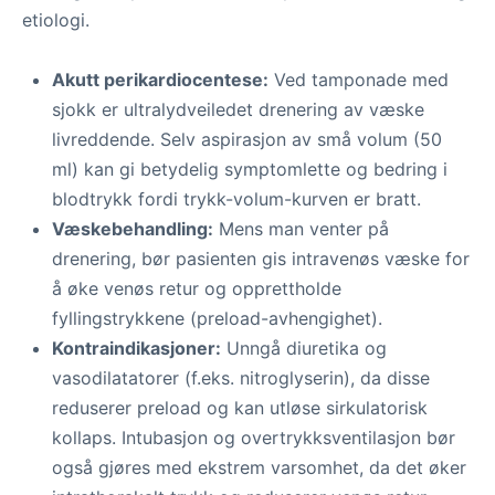
etiologi.
Akutt perikardiocentese:
Ved tamponade med
sjokk er ultralydveiledet drenering av væske
livreddende. Selv aspirasjon av små volum (50
ml) kan gi betydelig symptomlette og bedring i
blodtrykk fordi trykk-volum-kurven er bratt.
Væskebehandling:
Mens man venter på
drenering, bør pasienten gis intravenøs væske for
å øke venøs retur og opprettholde
fyllingstrykkene (preload-avhengighet).
Kontraindikasjoner:
Unngå diuretika og
vasodilatatorer (f.eks. nitroglyserin), da disse
reduserer preload og kan utløse sirkulatorisk
kollaps. Intubasjon og overtrykksventilasjon bør
også gjøres med ekstrem varsomhet, da det øker