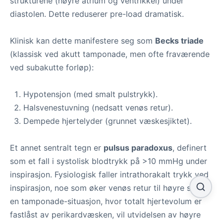
strukturene (høyre atrium og ventrikkel) under
diastolen. Dette reduserer pre-load dramatisk.
Klinisk kan dette manifestere seg som
Becks triade
(klassisk ved akutt tamponade, men ofte fraværende
ved subakutte forløp):
Hypotensjon (med smalt pulstrykk).
Halsvenestuvning (nedsatt venøs retur).
Dempede hjertelyder (grunnet væskesjiktet).
Et annet sentralt tegn er
pulsus paradoxus
, definert
som et fall i systolisk blodtrykk på >10 mmHg under
inspirasjon. Fysiologisk faller intrathorakalt trykk ved
inspirasjon, noe som øker venøs retur til høyre side. I
en tamponade-situasjon, hvor totalt hjertevolum er
fastlåst av perikardvæsken, vil utvidelsen av høyre