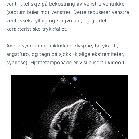
ventrikkel skje på bekostning av venstre ventrikkel
(septum buler mot venstre). Dette reduserer venstre
ventrikkels fylling og slagvolum, og gir det
karakteristiske trykkfallet.
Andre symptomer inkluderer dyspné, takykardi,
angst/uro, og tegn på sjokk (kjølige ekstremiteter,
cyanose). Hjertetamponade er visualisert i
video 1.