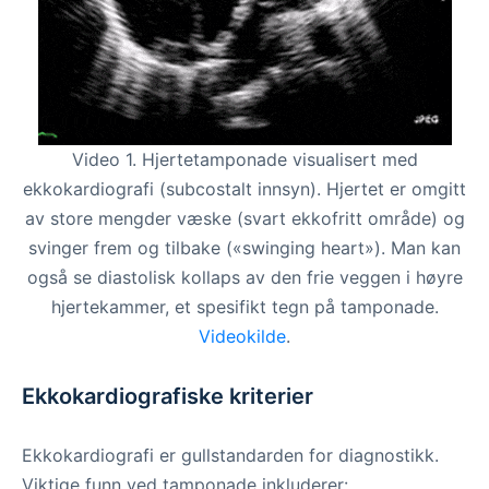
Video 1. Hjertetamponade visualisert med
ekkokardiografi (subcostalt innsyn). Hjertet er omgitt
av store mengder væske (svart ekkofritt område) og
svinger frem og tilbake («swinging heart»). Man kan
også se diastolisk kollaps av den frie veggen i høyre
hjertekammer, et spesifikt tegn på tamponade.
Videokilde
.
Ekkokardiografiske kriterier
Ekkokardiografi er gullstandarden for diagnostikk.
Viktige funn ved tamponade inkluderer: