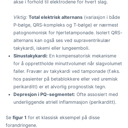
akse i forhold til elektrodene for hvert slag.
Viktig:
Total elektrisk alternans
(variasjon i både
P-bølge, QRS-kompleks og T-bølge) er nærmest
patognomonisk for hjertetamponade. Isolert QRS-
alternans kan også ses ved supraventrikulær
takykardi, iskemi eller lungeemboli.
Sinustakykardi:
En kompensatorisk mekanisme
for å opprettholde minuttvolumet når slagvolumet
faller. Fravær av takykardi ved tamponade (f.eks.
hos pasienter på betablokkere eller ved uremisk
perikarditt) er et alvorlig prognostisk tegn.
Depresjon i PQ-segmentet:
Ofte assosiert med
underliggende atriell inflammasjon (perikarditt).
Se
figur 1
for et klassisk eksempel på disse
forandringene.