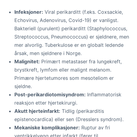
Infeksjoner:
Viral perikarditt (f.eks. Coxsackie,
Echovirus, Adenovirus, Covid-19) er vanligst.
Bakteriell (purulent) perikarditt (Staphylococcus,
Streptococcus, Pneumococcus) er sjeldnere, men
mer alvorlig. Tuberkulose er en globalt ledende
årsak, men sjeldnere i Norge.
Malignitet:
Primært metastaser fra lungekreft,
brystkreft, lymfom eller malignt melanom.
Primære hjertetumores som mesoteliom er
sjeldne.
Post-perikardiotomisyndrom:
Inflammatorisk
reaksjon etter hjertekirurgi.
Akutt hjerteinfarkt:
Tidlig (perikarditis
epistenocardica) eller sen (Dresslers syndrom).
Mekaniske komplikasjoner:
Ruptur av fri
ventrikkelvegg etter infarkt (fører til