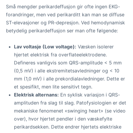
Små mengder perikardeffusjon gir ofte ingen EKG-
forandringer, men ved perikarditt kan man se diffuse
ST-elevasjoner og PR-depresjon. Ved hemodynamisk
betydelig perikardeffusjon ser man ofte følgende:
Lav voltasje (Low voltage):
Væsken isolerer
hjertet elektrisk fra overflateelektrodene.
Defineres vanligvis som QRS-amplitude < 5 mm
(0,5 mV) i alle ekstremitetsavledninger og < 10
mm (1,0 mV) i alle prekordialavledninger. Dette er
et spesifikt, men lite sensitivt tegn.
Elektrisk alternans:
En syklisk variasjon i QRS-
amplituden fra slag til slag. Patofysiologien er det
mekaniske fenomenet «swinging heart» (se video
over), hvor hjertet pendler i den væskefylte
perikardsekken. Dette endrer hjertets elektriske