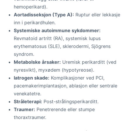
hemoperikard).
Aortadisseksjon (Type A):
Ruptur eller lekkasje
inn i perikardhulen.
Systemiske autoimmune sykdommer:
Revmatoid artritt (RA), systemisk lupus
erythematosus (SLE), sklerodermi, Sjögrens
syndrom.
Metabolske årsaker:
Uremisk perikarditt (ved
nyresvikt), myxødem (hypotyreose).
Iatrogen skade:
Komplikasjoner ved PCI,
pacemakerimplantasjon, ablasjon eller sentrale
venekatetre.
Stråleterapi:
Post-strålingsperikarditt.
Traumer:
Penetrerende eller stumpe
thoraxtraumer.