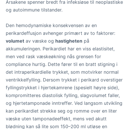
Årsakene spenner bredt fra infeksiøse til neoplastiske
og autoimmune tilstander.
Den hemodynamiske konsekvensen av en
perikardeffusjon avhenger primært av to faktorer:
volumet
av væske og
hastigheten
på
akkumuleringen. Perikardiet har en viss elastisitet,
men ved rask væskeøkning nås grensen for
compliance hurtig. Dette fører til en bratt stigning i
det intraperikardielle trykket, som motvirker normal
ventrikkelfylling. Dersom trykket i perikard overstiger
fyllingstrykket i hjertekamrene (spesielt høyre side),
kompromitteres diastolisk fylling, slagvolumet faller,
og hjertetamponade inntreffer. Ved langsom utvikling
kan perikardiet strekke seg og romme over en liter
væske uten tamponadeeffekt, mens ved akutt
blødning kan så lite som 150–200 ml utløse en