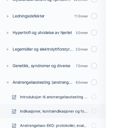
Ledningsdefekter
11 Emner
Hypertrofi og utvidelse av hjertet
5 Emner
Legemidler og elektrolyttforstyrrelser
3 Emner
Genetikk, syndromer og diverse
7 Emner
Anstrengelsestesting (anstrengelses-EKG)
6 Emner
Introduksjon til anstrengelsestesting (tredemølletest, anstrengelses-EKG)
Indikasjoner, kontraindikasjoner og forberedelser for anstrengelsestesting
Anstrengelses-EKG: protokoller, evaluering og avslutning