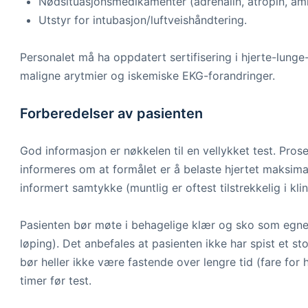
Nødsituasjonsmedikamenter (adrenalin, atropin, amio
Utstyr for intubasjon/luftveishåndtering.
Personalet må ha oppdatert sertifisering i hjerte-lunge
maligne arytmier og iskemiske EKG-forandringer.
Forberedelser av pasienten
God informasjon er nøkkelen til en vellykket test. Pro
informeres om at formålet er å belaste hjertet maksim
informert samtykke (muntlig er oftest tilstrekkelig i klin
Pasienten bør møte i behagelige klær og sko som egner s
løping). Det anbefales at pasienten ikke har spist et st
bør heller ikke være fastende over lengre tid (fare fo
timer før test.