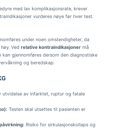
sedyre med lav komplikasjonsrate, krever
traindikasjoner vurderes nøye før hver test.
ennomføres under noen omstendigheter, da
t høy. Ved
relative kontraindikasjoner
må
sten kan gjennomføres dersom den diagnostiske
overvåkning og beredskap.
EKG
 utvidelse av infarktet, ruptur og fatale
ko):
Testen skal utsettes til pasienten er
påvirkning:
Risiko for sirkulasjonskollaps og