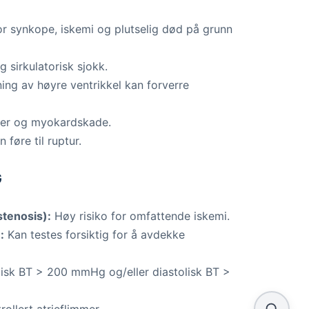
or synkope, iskemi og plutselig død på grunn
 sirkulatorisk sjokk.
ing av høyre ventrikkel kan forverre
ier og myokardskade.
føre til ruptur.
G
tenosis):
Høy risiko for omfattende iskemi.
:
Kan testes forsiktig for å avdekke
isk BT > 200 mmHg og/eller diastolisk BT >