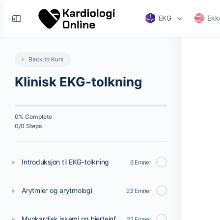
EKG
Ekk
Back to Kurs
Klinisk EKG-tolkning
0% Complete
0/0 Steps
Introduksjon til EKG-tolkning
6 Emner
Arytmier og arytmologi
23 Emner
Myokardisk iskemi og hjerteinfarkt
22 Emner