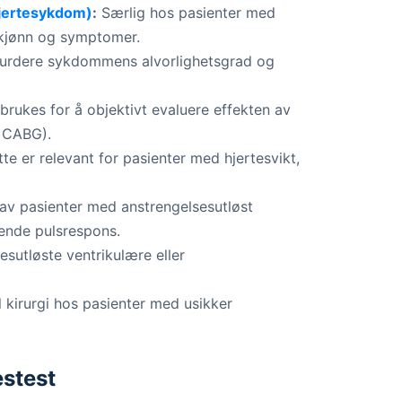
hjertesykdom)
:
Særlig hos pasienter med
 kjønn og symptomer.
urdere sykdommens alvorlighetsgrad og
brukes for å objektivt evaluere effekten av
, CABG).
te er relevant for pasienter med hjertesvikt,
av pasienter med anstrengelsesutløst
ende pulsrespons.
sutløste ventrikulære eller
l kirurgi hos pasienter med usikker
estest