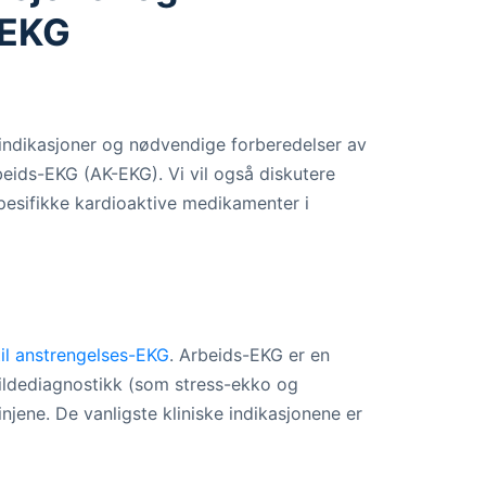
-EKG
raindikasjoner og nødvendige forberedelser av
beids-EKG (AK-EKG). Vi vil også diskutere
spesifikke kardioaktive medikamenter i
til anstrengelses-EKG
. Arbeids-EKG er en
ildediagnostikk (som stress-ekko og
injene. De vanligste kliniske indikasjonene er