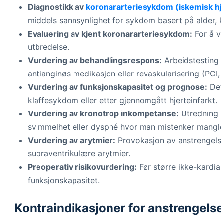
Diagnostikk av
koronararteriesykdom (iskemisk 
middels sannsynlighet for sykdom basert på alder,
Evaluering av kjent koronararteriesykdom:
For å v
utbredelse.
Vurdering av behandlingsrespons:
Arbeidstesting 
antianginøs medikasjon eller revaskularisering (PCI
Vurdering av funksjonskapasitet og prognose:
Det
klaffesykdom eller etter gjennomgått hjerteinfarkt.
Vurdering av kronotrop inkompetanse:
Utredning 
svimmelhet eller dyspné hvor man mistenker mangl
Vurdering av arytmier:
Provokasjon av anstrengelse
supraventrikulære arytmier.
Preoperativ risikovurdering:
Før større ikke-kardia
funksjonskapasitet.
Kontraindikasjoner for anstrengels