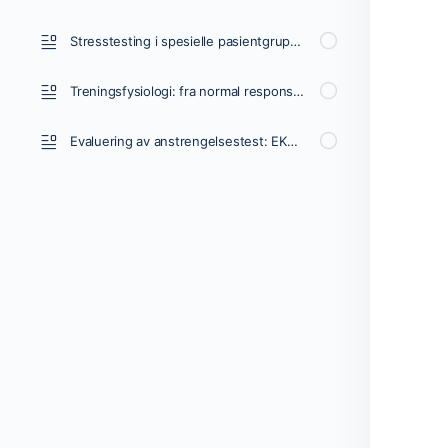
Stresstesting i spesielle pasientgrupper
Treningsfysiologi: fra normal respons til myokardiskemi og brystsmerter
Evaluering av anstrengelsestest: EKG, symptomer, blodtrykk, hjertefrekvens, ytelse