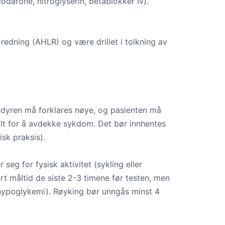
darone, nitroglyserin, betablokker iv).
-redning (AHLR) og være drillet i tolkning av
sedyren må forklares nøye, og pasienten må
alt for å avdekke sykdom. Det bør innhentes
isk praksis).
eg for fysisk aktivitet (sykling eller
ort måltid de siste 2-3 timene før testen, men
r hypoglykemi). Røyking bør unngås minst 4