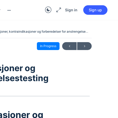
Sign in
Sign up
joner, kontraindikasjoner og forberedelser for anstrengelsestesting
In Progress
sjoner og
elsestesting
asjoner og