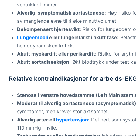
ventrikkelflimmer.
Alvorlig, symptomatisk aortastenose:
Høy risiko f
av manglende evne til å øke minuttvolumet.
Dekompensert hjertesvikt:
Risiko for lungeødem og
Lungeemboli
eller lungeinfarkt i akutt fase:
Belastn
hemodynamikken kritisk.
Akutt myokarditt eller perikarditt:
Risiko for arytm
Akutt aortadisseksjon:
Økt blodtrykk under test kan 
Relative kontraindikasjoner for arbeids-EK
Stenose i venstre hovedstamme (Left Main stem s
Moderat til alvorlig aortastenose (asymptomatisk)
symptomer, men krever stor aktsomhet.
Alvorlig arteriell
hypertensjon
:
Definert som systol
110 mmHg i hvile.