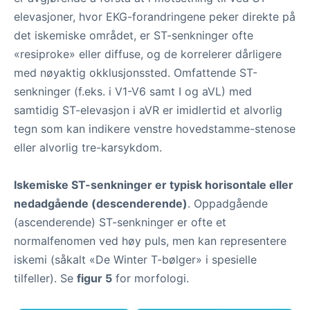
elevasjoner, hvor EKG-forandringene peker direkte på
det iskemiske området, er ST-senkninger ofte
«resiproke» eller diffuse, og de korrelerer dårligere
med nøyaktig okklusjonssted. Omfattende ST-
senkninger (f.eks. i V1-V6 samt I og aVL) med
samtidig ST-elevasjon i aVR er imidlertid et alvorlig
tegn som kan indikere venstre hovedstamme-stenose
eller alvorlig tre-karsykdom.
Iskemiske ST-senkninger er typisk horisontale eller
nedadgående (descenderende)
. Oppadgående
(ascenderende) ST-senkninger er ofte et
normalfenomen ved høy puls, men kan representere
iskemi (såkalt «De Winter T-bølger» i spesielle
tilfeller). Se
figur 5
for morfologi.