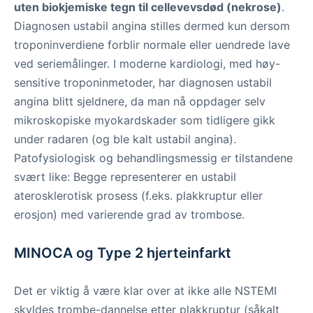
uten biokjemiske tegn til cellevevsdød (nekrose)
.
Diagnosen ustabil angina stilles dermed kun dersom
troponinverdiene forblir normale eller uendrede lave
ved seriemålinger. I moderne kardiologi, med høy-
sensitive troponinmetoder, har diagnosen ustabil
angina blitt sjeldnere, da man nå oppdager selv
mikroskopiske myokardskader som tidligere gikk
under radaren (og ble kalt ustabil angina).
Patofysiologisk og behandlingsmessig er tilstandene
svært like: Begge representerer en ustabil
aterosklerotisk prosess (f.eks. plakkruptur eller
erosjon) med varierende grad av trombose.
MINOCA og Type 2 hjerteinfarkt
Det er viktig å være klar over at ikke alle NSTEMI
skyldes trombe-dannelse etter plakkruptur (såkalt