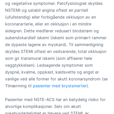
og vegetative symptomer. Patofysiologisk skyldes
NSTEMI og ustabil angina oftest en
partiell
(ufullstendig) eller forbigående okklusjon av en
koronararterie, eller en okklusjon i en mindre
sidegren. Dette medfører redusert blodstrøm og
subendokardiell iskemi
(iskemi som primært rammer
de dypeste lagene av myokard). Til sammenligning
skyldes STEMI oftest en vedvarende, total okklusjon
som gir transmural iskemi (som affiserer hele
veggtykkelsen). Ledsagende symptomer som
dyspné, kvalme, oppkast, kaldsvette og angst er
vanlige ved alle former for akutt koronarsyndrom (se
Tilnærming til
pasienter med brystsmerter
).
Pasienter med NSTE-ACS har en betydelig risiko for
alvorlige komplikasjoner. Selv om akutt
sykehusdødelighet er høyere ved STEMI, er