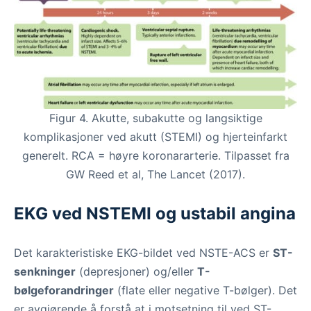
Figur 4. Akutte, subakutte og langsiktige
komplikasjoner ved akutt (STEMI) og hjerteinfarkt
generelt. RCA = høyre koronararterie. Tilpasset fra
GW Reed et al, The Lancet (2017).
EKG ved NSTEMI og ustabil angina
Det karakteristiske EKG-bildet ved NSTE-ACS er
ST-
senkninger
(depresjoner) og/eller
T-
bølgeforandringer
(flate eller negative T-bølger). Det
er avgjørende å forstå at i motsetning til ved ST-