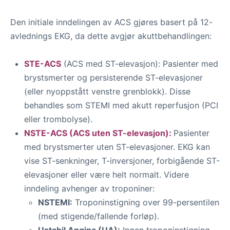
Den initiale inndelingen av ACS gjøres basert på 12-
avlednings EKG, da dette avgjør akuttbehandlingen:
STE-ACS
(ACS med ST-elevasjon): Pasienter med
brystsmerter og persisterende ST-elevasjoner
(eller nyoppstått venstre grenblokk). Disse
behandles som STEMI med akutt reperfusjon (PCI
eller trombolyse).
NSTE-ACS (ACS uten ST-elevasjon):
Pasienter
med brystsmerter uten ST-elevasjoner. EKG kan
vise ST-senkninger, T-inversjoner, forbigående ST-
elevasjoner eller være helt normalt. Videre
inndeling avhenger av troponiner:
NSTEMI:
Troponinstigning over 99-persentilen
(med stigende/fallende forløp).
Ustabil Angina (UA):
Ingen troponinstigning.