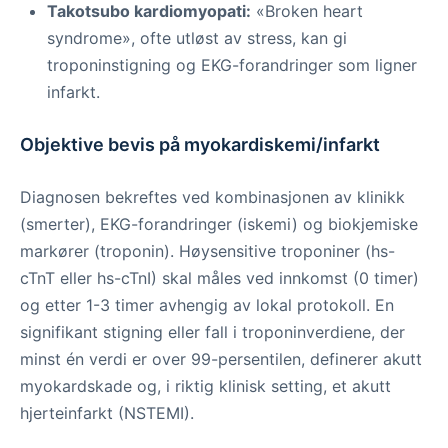
Takotsubo kardiomyopati:
«Broken heart
syndrome», ofte utløst av stress, kan gi
troponinstigning og EKG-forandringer som ligner
infarkt.
Objektive bevis på myokardiskemi/infarkt
Diagnosen bekreftes ved kombinasjonen av klinikk
(smerter), EKG-forandringer (iskemi) og biokjemiske
markører (troponin). Høysensitive troponiner (hs-
cTnT eller hs-cTnI) skal måles ved innkomst (0 timer)
og etter 1-3 timer avhengig av lokal protokoll. En
signifikant stigning eller fall i troponinverdiene, der
minst én verdi er over 99-persentilen, definerer akutt
myokardskade og, i riktig klinisk setting, et akutt
hjerteinfarkt (NSTEMI).