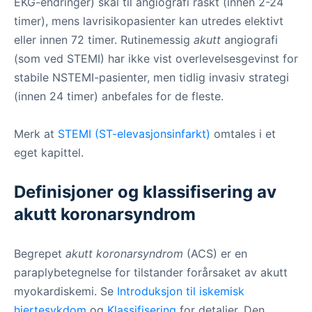
EKG-endringer) skal til angiografi raskt (innen 2-24
timer), mens lavrisikopasienter kan utredes elektivt
eller innen 72 timer. Rutinemessig
akutt
angiografi
(som ved STEMI) har ikke vist overlevelsesgevinst for
stabile NSTEMI-pasienter, men tidlig invasiv strategi
(innen 24 timer) anbefales for de fleste.
Merk at
STEMI (ST-elevasjonsinfarkt)
omtales i et
eget kapittel.
Definisjoner og klassifisering av
akutt koronarsyndrom
Begrepet
akutt koronarsyndrom
(ACS) er en
paraplybetegnelse for tilstander forårsaket av akutt
myokardiskemi. Se
Introduksjon til iskemisk
hjertesykdom
og
Klassifisering
for detaljer. Den