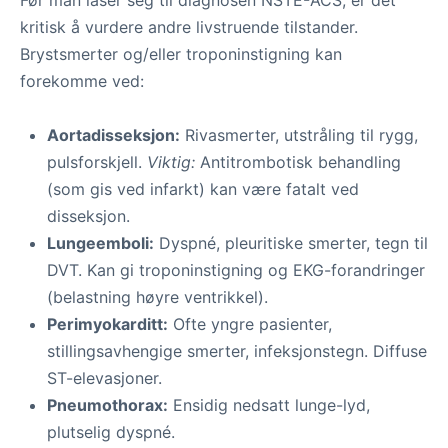
Før man låser seg til diagnosen NSTE-ACS, er det
kritisk å vurdere andre livstruende tilstander.
Brystsmerter og/eller troponinstigning kan
forekomme ved:
Aortadisseksjon:
Rivasmerter, utstråling til rygg,
pulsforskjell.
Viktig:
Antitrombotisk behandling
(som gis ved infarkt) kan være fatalt ved
disseksjon.
Lungeemboli:
Dyspné, pleuritiske smerter, tegn til
DVT. Kan gi troponinstigning og EKG-forandringer
(belastning høyre ventrikkel).
Perimyokarditt:
Ofte yngre pasienter,
stillingsavhengige smerter, infeksjonstegn. Diffuse
ST-elevasjoner.
Pneumothorax:
Ensidig nedsatt lunge-lyd,
plutselig dyspné.