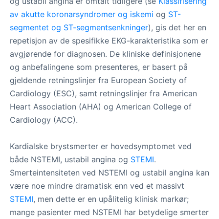
og ustabil angina er omtalt tidligere (se
Klassifisering
av akutte koronarsyndromer
og iskemi
og
ST-
segmentet og ST-segmentsenkninger
), gis det her en
repetisjon av de spesifikke EKG-karakteristika som er
avgjørende for diagnosen. De kliniske definisjonene
og anbefalingene som presenteres, er basert på
gjeldende retningslinjer fra European Society of
Cardiology (ESC), samt retningslinjer fra American
Heart Association (AHA) og American College of
Cardiology (ACC).
Kardialske brystsmerter er hovedsymptomet ved
både NSTEMI, ustabil angina og
STEMI
.
Smerteintensiteten ved NSTEMI og ustabil angina kan
være noe mindre dramatisk enn ved et massivt
STEMI
, men dette er en upålitelig klinisk markør;
mange pasienter med NSTEMI har betydelige smerter