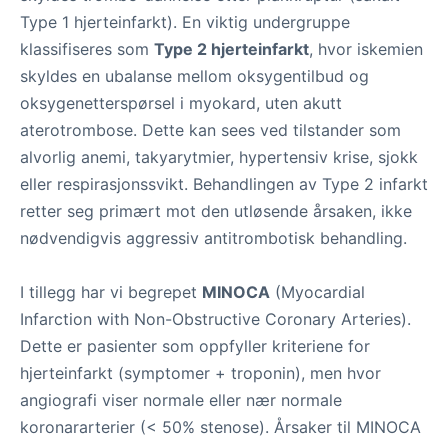
Type 1 hjerteinfarkt). En viktig undergruppe
klassifiseres som
Type 2 hjerteinfarkt
, hvor iskemien
skyldes en ubalanse mellom oksygentilbud og
oksygenetterspørsel i myokard, uten akutt
aterotrombose. Dette kan sees ved tilstander som
alvorlig anemi, takyarytmier, hypertensiv krise, sjokk
eller respirasjonssvikt. Behandlingen av Type 2 infarkt
retter seg primært mot den utløsende årsaken, ikke
nødvendigvis aggressiv antitrombotisk behandling.
I tillegg har vi begrepet
MINOCA
(Myocardial
Infarction with Non-Obstructive Coronary Arteries).
Dette er pasienter som oppfyller kriteriene for
hjerteinfarkt (symptomer + troponin), men hvor
angiografi viser normale eller nær normale
koronararterier (< 50% stenose). Årsaker til MINOCA