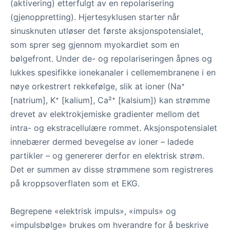
(aktivering) etterfulgt av en repolarisering
(gjenoppretting). Hjertesyklusen starter når
sinusknuten utløser det første aksjonspotensialet,
som sprer seg gjennom myokardiet som en
bølgefront. Under de- og repolariseringen åpnes og
lukkes spesifikke ionekanaler i cellemembranene i en
nøye orkestrert rekkefølge, slik at ioner (Na⁺
[natrium], K⁺ [kalium], Ca²⁺ [kalsium]) kan strømme
drevet av elektrokjemiske gradienter mellom det
intra- og ekstracellulære rommet. Aksjonspotensialet
innebærer dermed bevegelse av ioner – ladede
partikler – og genererer derfor en elektrisk strøm.
Det er summen av disse strømmene som registreres
på kroppsoverflaten som et EKG.
Begrepene «elektrisk impuls», «impuls» og
«impulsbølge» brukes om hverandre for å beskrive