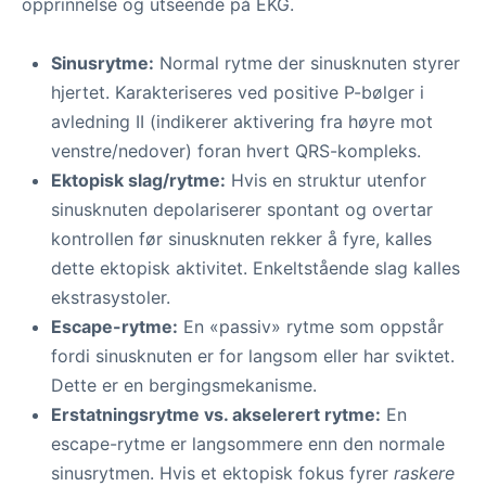
opprinnelse og utseende på EKG.
Sinusrytme:
Normal rytme der sinusknuten styrer
hjertet. Karakteriseres ved positive P-bølger i
avledning II (indikerer aktivering fra høyre mot
venstre/nedover) foran hvert QRS-kompleks.
Ektopisk slag/rytme:
Hvis en struktur utenfor
sinusknuten depolariserer spontant og overtar
kontrollen før sinusknuten rekker å fyre, kalles
dette ektopisk aktivitet. Enkeltstående slag kalles
ekstrasystoler.
Escape-rytme:
En «passiv» rytme som oppstår
fordi sinusknuten er for langsom eller har sviktet.
Dette er en bergingsmekanisme.
Erstatningsrytme vs. akselerert rytme:
En
escape-rytme er langsommere enn den normale
sinusrytmen. Hvis et ektopisk fokus fyrer
raskere