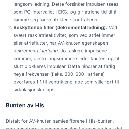
langsom ledning. Dette forsinker impulsen (sees
som PQ-intervallet i EKG) og gir atriene tid til å
tømme seg før ventriklene kontraherer.
Beskyttende filter (dekremental ledning):
Ved
svært rask atrieaktivitet, som ved atrieflimmer
eller atrieflutter, har AV-knuten egenskapen
dekremental ledning
. Jo raskere impulsene
kommer, desto langsommere leder knuten, og til
slutt blokkeres impulser. Dette hindrer at farlig
høye frekvenser (f.eks. 300–600 i atriene)
overføres 1:1 til ventriklene, noe som ville ført til
sirkulasjonskollaps.
Bunten av His
Distalt for AV-knuten samles fibrene i His-bunten,
som penetrerer gjennom annulus fibrosus og inn i det