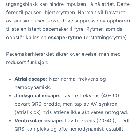
utgangsblokk kan hindre impulsen i å nå atriet. Dette
fører til pauser i hjerterytmen. Normalt vil fraværet
av sinusimpulser («overdrive suppression» opphører)
tillate en latent pacemaker å fyre. Rytmen som da
oppstår kalles en
escape-rytme
(erstatningsrytme).
Pacemakerhierarkiet sikrer overlevelse, men med
redusert funksjon:
Atrial escape:
Nær normal frekvens og
hemodynamikk.
Junksjonal escape:
Lavere frekvens (40-60),
bevart QRS-bredde, men tap av AV-synkroni
(atrial kick) hvis atriene ikke aktiveres retrograd.
Ventrikulær escape:
Lav frekvens (20-40), bredt
QRS-kompleks og ofte hemodynamisk ustabilt.