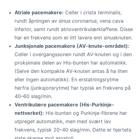
Atriale pacemakere:
Celler i
crista terminalis
,
rundt åpningen av
sinus coronarius
, vena cava
inferior, samt rundt atrioventrikulærklaffene. Disse
har en frekvens som er litt lavere enn sinusknuten.
Junksjonale pacemakere (AV-knute-området):
Celler i overgangssonen rundt AV-knuten og i den
proksimale delen av His-bunten har automatikk.
(Selve den kompakte AV-knuten antas å ha liten
eller ingen automatikk). En erstatningsrytme
herfra (junksjonsrytme) har typisk en frekvens på
40–60 slag/min.
Ventrikulære pacemakere (His-Purkinje-
nettverket):
His-bunten og Purkinje-fibrene har
utpreget automatikk, men med svært lav
frekvens, typisk 20–40 slag/min. Dette er hjertets
siste skanse mot asystoli.