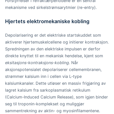
Forstyrrelser i refraktærperiodene er en sentral
mekanisme ved sirkelstrømsarytmier (re-entry).
Hjertets elektromekaniske kobling
Depolarisering er det elektriske startskuddet som
aktiverer hjertemuskelcellene og initierer kontraksjon.
Spredningen av den elektriske impulsen er derfor
direkte knyttet til en mekanisk hendelse, kjent som
eksitasjons-kontraksjons-kobling
. Når
aksjonspotensialet depolariserer cellemembranen,
strømmer kalsium inn i cellen via L-type
kalsiumkanaler. Dette utløser en massiv frigjøring av
lagret kalsium fra sarkoplasmatisk retikulum
(Calcium-Induced Calcium Release), som igjen binder
seg til troponin-komplekset og muliggjør
sammentrekning av aktin- og myosinfilamentene.