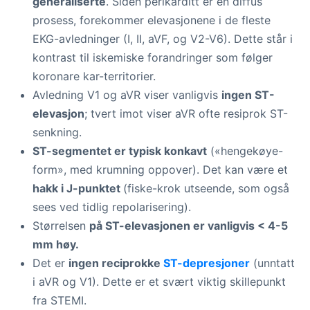
generaliserte
. Siden perikarditt er en diffus
prosess, forekommer elevasjonene i de fleste
EKG-avledninger (I, II, aVF, og V2-V6). Dette står i
kontrast til iskemiske forandringer som følger
koronare kar-territorier.
Avledning V1 og aVR viser vanligvis
ingen ST-
elevasjon
; tvert imot viser aVR ofte resiprok ST-
senkning.
ST-segmentet er typisk konkavt
(«hengekøye-
form», med krumning oppover). Det kan være et
hakk i J-punktet
(fiske-krok utseende, som også
sees ved tidlig repolarisering).
Størrelsen
på ST-elevasjonen er vanligvis < 4-5
mm høy.
Det er
ingen reciprokke
ST-depresjoner
(unntatt
i aVR og V1). Dette er et svært viktig skillepunkt
fra STEMI.