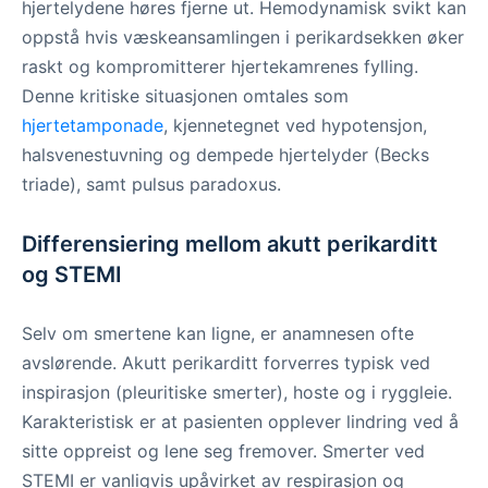
hjertelydene høres fjerne ut. Hemodynamisk svikt kan
oppstå hvis væskeansamlingen i perikardsekken øker
raskt og kompromitterer hjertekamrenes fylling.
Denne kritiske situasjonen omtales som
hjertetamponade
, kjennetegnet ved hypotensjon,
halsvenestuvning og dempede hjertelyder (Becks
triade), samt pulsus paradoxus.
Differensiering mellom akutt perikarditt
og STEMI
Selv om smertene kan ligne, er anamnesen ofte
avslørende. Akutt perikarditt forverres typisk ved
inspirasjon (pleuritiske smerter), hoste og i ryggleie.
Karakteristisk er at pasienten opplever lindring ved å
sitte oppreist og lene seg fremover. Smerter ved
STEMI er vanligvis upåvirket av respirasjon og