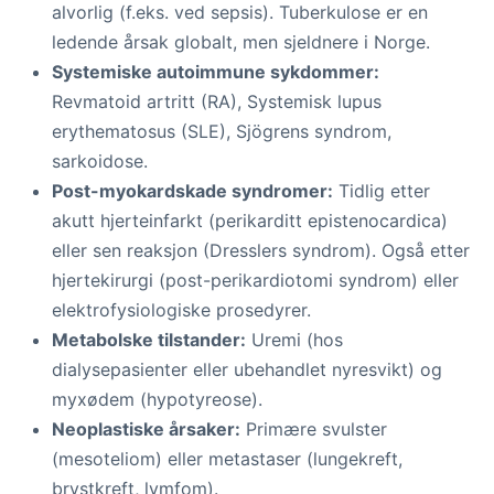
alvorlig (f.eks. ved sepsis). Tuberkulose er en
ledende årsak globalt, men sjeldnere i Norge.
Systemiske autoimmune sykdommer:
Revmatoid artritt (RA), Systemisk lupus
erythematosus (SLE), Sjögrens syndrom,
sarkoidose.
Post-myokardskade syndromer:
Tidlig etter
akutt hjerteinfarkt (perikarditt epistenocardica)
eller sen reaksjon (Dresslers syndrom). Også etter
hjertekirurgi (post-perikardiotomi syndrom) eller
elektrofysiologiske prosedyrer.
Metabolske tilstander:
Uremi (hos
dialysepasienter eller ubehandlet nyresvikt) og
myxødem (hypotyreose).
Neoplastiske årsaker:
Primære svulster
(mesoteliom) eller metastaser (lungekreft,
brystkreft, lymfom).