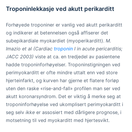
Troponinlekkasje ved akutt perikarditt
Forhøyede troponiner er vanlig ved akutt perikarditt
og indikerer at betennelsen også affiserer det
subepikardiale myokardiet (myoperikarditt).
M.
Imazio et al (Cardiac
troponin
I in acute pericarditis;
JACC 2003)
viste at ca. en tredjedel av pasientene
hadde troponinforhøyelser. Troponinstigningen ved
perimyokarditt er ofte mindre uttalt enn ved store
hjerteinfarkt, og kurven har gjerne et flatere forløp
uten den raske «rise-and-fall» profilen man ser ved
akutt koronarsyndrom. Det er viktig å merke seg at
troponinforhøyelse ved ukomplisert perimyokarditt i
seg selv
ikke
er assosiert med dårligere prognose, i
motsetning til ved myokarditt med hjertesvikt.