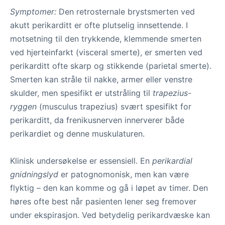
Symptomer:
Den retrosternale brystsmerten ved
akutt perikarditt er ofte plutselig innsettende. I
motsetning til den trykkende, klemmende smerten
ved hjerteinfarkt (visceral smerte), er smerten ved
perikarditt ofte skarp og stikkende (parietal smerte).
Smerten kan stråle til nakke, armer eller venstre
skulder, men spesifikt er utstråling til
trapezius-
ryggen
(musculus trapezius) svært spesifikt for
perikarditt, da frenikusnerven innerverer både
perikardiet og denne muskulaturen.
Klinisk undersøkelse er essensiell. En
perikardial
gnidningslyd
er patognomonisk, men kan være
flyktig – den kan komme og gå i løpet av timer. Den
høres ofte best når pasienten lener seg fremover
under ekspirasjon. Ved betydelig perikardvæske kan