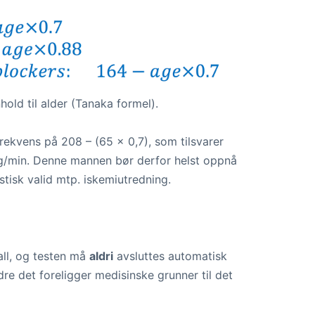
old til alder (Tanaka formel).
ekvens på 208 – (65 × 0,7), som tilsvarer
lag/min. Denne mannen bør derfor helst oppnå
tisk valid mtp. iskemiutredning.
all, og testen må
aldri
avsluttes automatisk
e det foreligger medisinske grunner til det