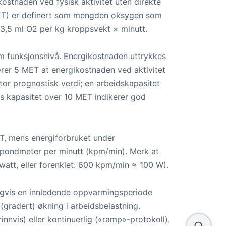
kostnaden ved fysisk aktivitet uten direkte
MET) er definert som mengden oksygen som
rt 3,5 ml O2 per kg kroppsvekt × minutt.
 funksjonsnivå. Energikostnaden uttrykkes
ærer 5 MET at energikostnaden ved aktivitet
stor prognostisk verdi; en arbeidskapasitet
s kapasitet over 10 MET indikerer god
ET, mens energiforbruket under
ilopondmeter per minutt (kpm/min). Merk at
watt, eller forenklet: 600 kpm/min ≈ 100 W).
nligvis en innledende oppvarmingsperiode
 (gradert) økning i arbeidsbelastning.
innvis) eller kontinuerlig («ramp»-protokoll).