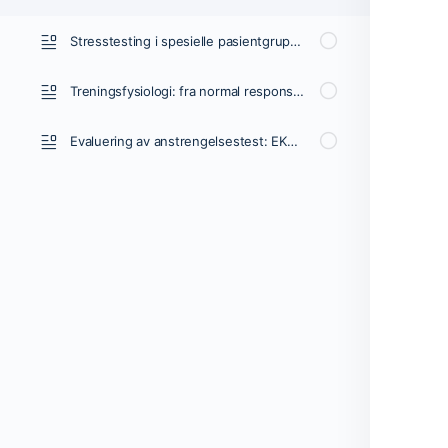
Stresstesting i spesielle pasientgrupper
Treningsfysiologi: fra normal respons til myokardiskemi og brystsmerter
Evaluering av anstrengelsestest: EKG, symptomer, blodtrykk, hjertefrekvens, ytelse