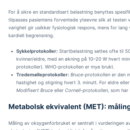
For å sikre en standardisert belastning benyttes spesifi
tilpasses pasientens forventede yteevne slik at testen 
varighet gir usikker fysiologisk respons, mens for lang 
kardiell begrensning.
Sykkelprotokoller:
Startbelastning settes ofte til 
kvinner/eldre, med en økning på 10–20 W hvert minut
protokoller). WHO-protokollen er mye brukt.
Tredemølleprotokoller:
Bruce-protokollen
er den m
hastighet og stigning hvert 3. minutt. For eldre elle
Modifisert Bruce
eller
Cornell-protokollen
, som har
Metabolsk ekvivalent (MET): målin
Måling av oksygenforbruket er sentralt i vurderingen 