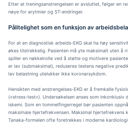
Etter at treningsanstrengelsen er avsluttet, følger en 
nøye for arytmier og ST-endringer.
Pålitelighet som en funksjon av arbeidsbel
For at en diagnostisk arbeids-EKG skal ha høy sensiti
økes tilstrekkelig. Pasienten må yte maksimalt uten å ri
spiller en nøkkelrolle ved å støtte og motivere pasien
er lav (submaksimal), reduseres testens negative predik
lav belastning utelukker ikke koronarsykdom.
Hensikten med anstrengelses-EKG er å fremkalle fysiolog
(«stress-test»). Undersøkelsen anses som inkonklusiv de
iskemi. Som en tommelfingerregel bør pasienten oppnå
maksimale hjertefrekvensen. Maksimal hjertefrekvens k
Tanaka-formelen ofte foretrekkes i moderne kardiologi