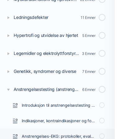
Ledningsdefekter
11 Emner
Hypertrofi og utvidelse av hjertet
5 Emner
Legemidler og elektrolyttforstyrrelser
3 Emner
Genetikk, syndromer og diverse
7 Emner
Anstrengelsestesting (anstrengelses-EKG)
6 Emner
Introduksjon til anstrengelsestesting (tredemølletest, anstrengelses-EKG)
Indikasjoner, kontraindikasjoner og forberedelser for anstrengelsestesting
Anstrengelses-EKG: protokoller, evaluering og avslutning