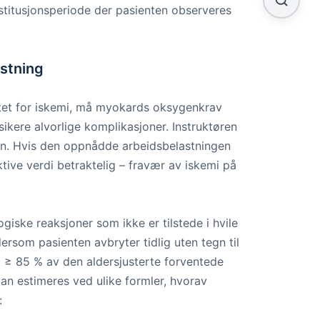
restitusjonsperiode der pasienten observeres
astning
vitet for iskemi, må myokards oksygenkrav
sikere alvorlige komplikasjoner. Instruktøren
ten. Hvis den oppnådde arbeidsbelastningen
tive verdi betraktelig – fravær av iskemi på
iske reaksjoner som ikke er tilstede i hvile
rsom pasienten avbryter tidlig uten tegn til
 ≥ 85 % av den aldersjusterte forventede
an estimeres ved ulike formler, hvorav
: