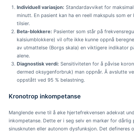
Individuell variasjon:
Standardavviket for maksimal 
minutt. En pasient kan ha en reell makspuls som er 
tilsier.
Beta-blokkere:
Pasienter som står på frekvensregu
kalsiumblokkere) vil ofte ikke kunne oppnå beregn
av utmattelse (Borgs skala) en viktigere indikator 
alene.
Diagnostisk verdi:
Sensitiviteten for å påvise koro
dermed oksygenforbruk) man oppnår. Å avslutte ved
oppstått ved 95 % belastning.
Kronotrop inkompetanse
Manglende evne til å øke hjertefrekvensen adekvat und
inkompetanse. Dette er i seg selv en markør for dårli
sinusknuten eller autonom dysfunksjon. Det defineres