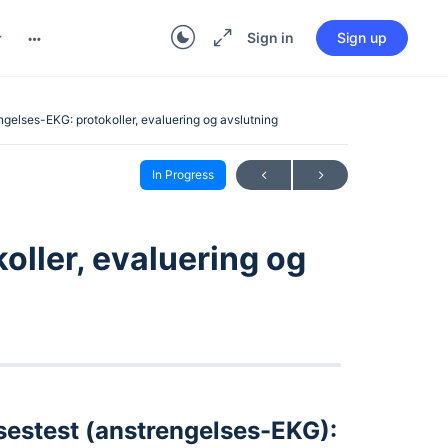
Sign in
Sign up
ngelses-EKG: protokoller, evaluering og avslutning
In Progress
ller, evaluering og
lsestest (anstrengelses-EKG):