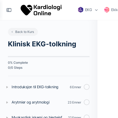
EKG
Ekk
Back to Kurs
Klinisk EKG-tolkning
0% Complete
0/0 Steps
Introduksjon til EKG-tolkning
6 Emner
Arytmier og arytmologi
23 Emner
Myokardisk iskemi og hjerteinfarkt
22 Emner