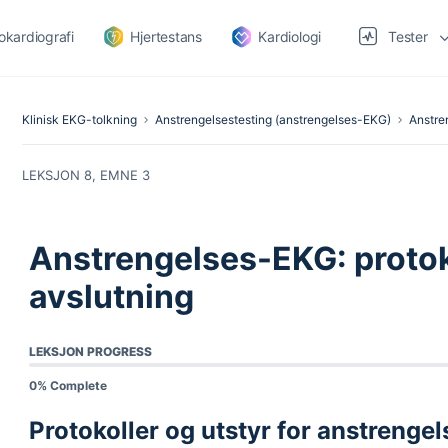
okardiografi
Hjertestans
Kardiologi
Tester
Klinisk EKG-tolkning
Anstrengelsestesting (anstrengelses-EKG)
Anstre
LEKSJON 8, EMNE 3
Anstrengelses-EKG: protoko
avslutning
LEKSJON PROGRESS
0% Complete
Protokoller og utstyr for anstrenge