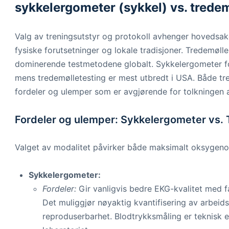
sykkelergometer (sykkel) vs. trede
Valg av treningsutstyr og protokoll avhenger hovedsakel
fysiske forutsetninger og lokale tradisjoner. Tredemøll
dominerende testmetodene globalt. Sykkelergometer fo
mens tredemølletesting er mest utbredt i USA. Både tr
fordeler og ulemper som er avgjørende for tolkningen a
Fordeler og ulemper: Sykkelergometer vs.
Valget av modalitet påvirker både maksimalt oksygeno
Sykkelergometer:
Fordeler:
Gir vanligvis bedre EKG-kvalitet med 
Det muliggjør nøyaktig kvantifisering av arbeids
reproduserbarhet. Blodtrykksmåling er teknisk en