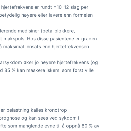
hjertefrekvens er rundt ±10–12 slag per
betydelig høyere eller lavere enn formelen
lerende medisiner (beta-blokkere,
et makspuls. Hos disse pasientene er graden
på maksimal innsats enn hjertefrekvensen
narsykdom øker jo høyere hjertefrekvens (og
 85 % kan maskere iskemi som først ville
er belastning kalles kronotrop
g prognose og kan sees ved sykdom i
 ofte som manglende evne til å oppnå 80 % av