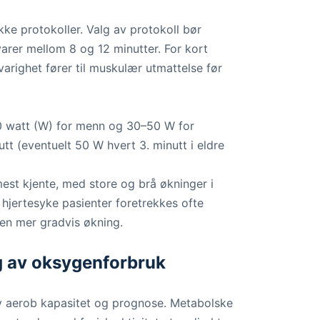
kke protokoller. Valg av protokoll bør
varer mellom 8 og 12 minutter. For kort
varighet fører til muskulær utmattelse før
50 watt (W) for menn og 30–50 W for
t (eventuelt 50 W hvert 3. minutt i eldre
est kjente, med store og brå økninger i
r hjertesyke pasienter foretrekkes ofte
 en mer gradvis økning.
g av oksygenforbruk
av aerob kapasitet og prognose. Metabolske