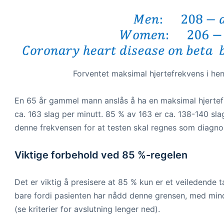
Forventet maksimal hjertefrekvens i henh
En 65 år gammel mann anslås å ha en maksimal hjertefr
ca. 163 slag per minutt. 85 % av 163 er ca. 138-140 s
denne frekvensen for at testen skal regnes som diagnos
Viktige forbehold ved 85 %-regelen
Det er viktig å presisere at 85 % kun er et veiledende t
bare fordi pasienten har nådd denne grensen, med mindr
(se kriterier for avslutning lenger ned).