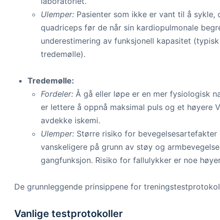
laboratoriet.
Ulemper:
Pasienter som ikke er vant til å sykle, 
quadriceps før de når sin kardiopulmonale begre
underestimering av funksjonell kapasitet (typ
tredemølle).
Tredemølle:
Fordeler:
Å gå eller løpe er en mer fysiologisk na
er lettere å oppnå maksimal puls og et høyere 
avdekke iskemi.
Ulemper:
Større risiko for bevegelsesartefakter 
vanskeligere på grunn av støy og armbevegelser
gangfunksjon. Risiko for fallulykker er noe høye
De grunnleggende prinsippene for treningstestprotokoller
Vanlige testprotokoller