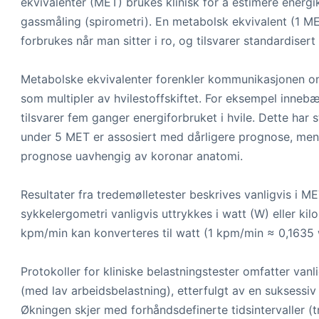
ekvivalenter (MET) brukes klinisk for å estimere energi
gassmåling (spirometri). En metabolsk ekvivalent (1 
forbrukes når man sitter i ro, og tilsvarer standardise
Metabolske ekvivalenter forenkler kommunikasjonen om
som multipler av hvilestoffskiftet. For eksempel inneb
tilsvarer fem ganger energiforbruket i hvile. Dette har 
under 5 MET er assosiert med dårligere prognose, men
prognose uavhengig av koronar anatomi.
Resultater fra tredemølletester beskrives vanligvis i M
sykkelergometri vanligvis uttrykkes i watt (W) eller k
kpm/min kan konverteres til watt (1 kpm/min ≈ 0,1635 
Protokoller for kliniske belastningstester omfatter va
(med lav arbeidsbelastning), etterfulgt av en suksessiv
Økningen skjer med forhåndsdefinerte tidsintervaller (tr