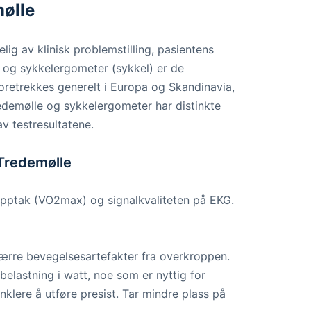
mølle
ig av klinisk problemstilling, pasientens
e og sykkelergometer (sykkel) er de
retrekkes generelt i Europa og Skandinavia,
edemølle og sykkelergometer har distinkte
v testresultatene.
 Tredemølle
pptak (VO2max) og signalkvaliteten på EKG.
færre bevegelsesartefakter fra overkroppen.
belastning i watt, noe som er nyttig for
klere å utføre presist. Tar mindre plass på