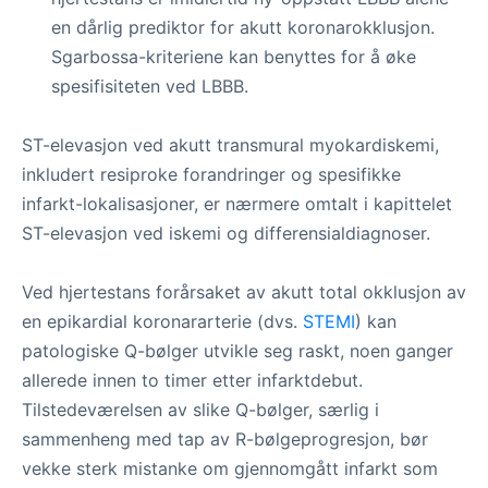
en dårlig prediktor for akutt koronarokklusjon.
Sgarbossa-kriteriene kan benyttes for å øke
spesifisiteten ved LBBB.
ST-elevasjon ved akutt transmural myokardiskemi,
inkludert resiproke forandringer og spesifikke
infarkt-lokalisasjoner, er nærmere omtalt i kapittelet
ST-elevasjon ved iskemi og differensialdiagnoser.
Ved hjertestans forårsaket av akutt total okklusjon av
en epikardial koronararterie (dvs.
STEMI
) kan
patologiske Q-bølger utvikle seg raskt, noen ganger
allerede innen to timer etter infarktdebut.
Tilstedeværelsen av slike Q-bølger, særlig i
sammenheng med tap av R-bølgeprogresjon, bør
vekke sterk mistanke om gjennomgått infarkt som