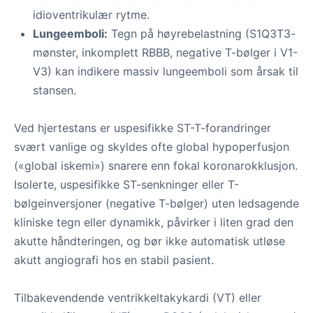
idioventrikulær rytme.
Lungeemboli:
Tegn på høyrebelastning (S1Q3T3-
mønster, inkomplett RBBB, negative T-bølger i V1-
V3) kan indikere massiv lungeemboli som årsak til
stansen.
Ved hjertestans er uspesifikke ST-T-forandringer
svært vanlige og skyldes ofte global hypoperfusjon
(«global iskemi») snarere enn fokal koronarokklusjon.
Isolerte, uspesifikke ST-senkninger eller T-
bølgeinversjoner (negative T-bølger) uten ledsagende
kliniske tegn eller dynamikk, påvirker i liten grad den
akutte håndteringen, og bør ikke automatisk utløse
akutt angiografi hos en stabil pasient.
Tilbakevendende ventrikkeltakykardi (VT) eller