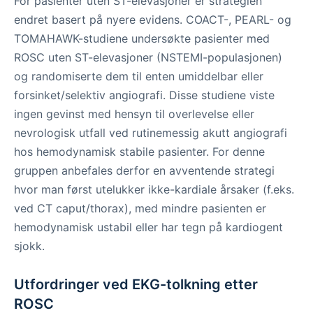
For pasienter uten ST-elevasjoner er strategien
endret basert på nyere evidens. COACT-, PEARL- og
TOMAHAWK-studiene undersøkte pasienter med
ROSC uten ST-elevasjoner (NSTEMI-populasjonen)
og randomiserte dem til enten umiddelbar eller
forsinket/selektiv angiografi. Disse studiene viste
ingen gevinst med hensyn til overlevelse eller
nevrologisk utfall ved rutinemessig akutt angiografi
hos hemodynamisk stabile pasienter. For denne
gruppen anbefales derfor en avventende strategi
hvor man først utelukker ikke-kardiale årsaker (f.eks.
ved CT caput/thorax), med mindre pasienten er
hemodynamisk ustabil eller har tegn på kardiogent
sjokk.
Utfordringer ved EKG-tolkning etter
ROSC