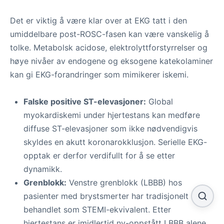
Det er viktig å være klar over at EKG tatt i den
umiddelbare post-ROSC-fasen kan være vanskelig å
tolke. Metabolsk acidose, elektrolyttforstyrrelser og
høye nivåer av endogene og eksogene katekolaminer
kan gi EKG-forandringer som mimikerer iskemi.
Falske positive ST-elevasjoner:
Global
myokardiskemi under hjertestans kan medføre
diffuse ST-elevasjoner som ikke nødvendigvis
skyldes en akutt koronarokklusjon. Serielle EKG-
opptak er derfor verdifullt for å se etter
dynamikk.
Grenblokk:
Venstre grenblokk (LBBB) hos
pasienter med brystsmerter har tradisjonelt blitt
behandlet som STEMI-ekvivalent. Etter
hjertestans er imidlertid ny-oppstått LBBB alene