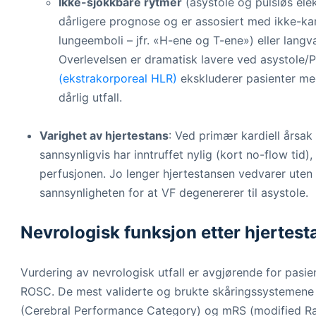
Ikke-sjokkbare rytmer
(asystole og pulsløs elek
dårligere prognose og er assosiert med ikke-kar
lungeemboli – jfr. «H-ene og T-ene») eller lang
Overlevelsen er dramatisk lavere ved asystole/P
(ekstrakorporeal HLR)
ekskluderer pasienter me
dårlig utfall.
Varighet av hjertestans
: Ved primær kardiell årsak
sannsynligvis har inntruffet nylig (kort no-flow tid)
perfusjonen. Jo lenger hjertestansen vedvarer uten 
sannsynligheten for at VF degenererer til asystole.
Nevrologisk funksjon etter hjertest
Vurdering av nevrologisk utfall er avgjørende for pasien
ROSC. De mest validerte og brukte skåringssystemene 
(Cerebral Performance Category) og mRS (modified Ra