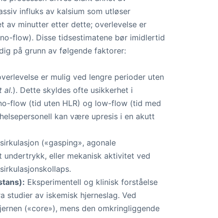
ssiv influks av kalsium som utløser
et av minutter etter dette; overlevelse er
no-flow). Disse tidsestimatene bør imidlertid
dig på grunn av følgende faktorer:
verlevelse er mulig ved lengre perioder uten
 al.
). Dette skyldes ofte usikkerhet i
 no-flow (tid uten HLR) og low-flow (tid med
 helsepersonell kan være upresis i en akutt
sirkulasjon («gasping», agonale
 undertrykk, eller mekanisk aktivitet ved
 sirkulasjonskollaps.
stans):
Eksperimentell og klinisk forståelse
a studier av iskemisk hjerneslag. Ved
tkjernen («core»), mens den omkringliggende