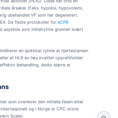
trisk aktivitet [PEA]): Disse har ofte en
diale årsaker (f.eks. hypoksi, hypovolemi,
varig ubehandlet VF som har degenerert.
EA. De fleste protokoller for
eCPR
d asystole som initialrytme grunnet svært
 indikerer en sjokkbar rytme at hjertestansen
, eller at HLR av høy kvalitet opprettholder
effektiv behandling, desto større er
ans
ter som overlever den initielle fasen etter
internasjonalt og i Norge er CPC-score
nkin Scale).