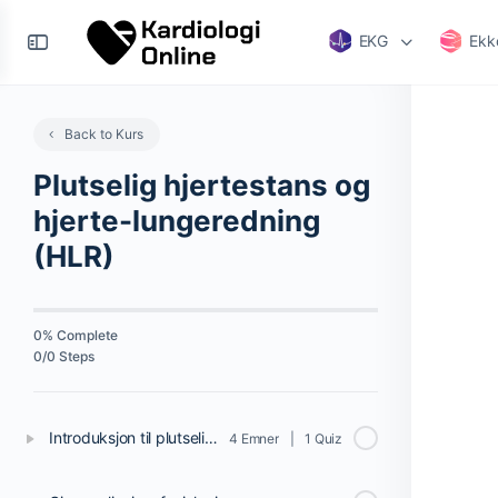
EKG
Ekk
Back to Kurs
Plutselig hjertestans og
hjerte-lungeredning
(HLR)
0% Complete
0/0 Steps
Introduksjon til plutselig hjertestans og gjenoppliving
4 Emner
|
1 Quiz