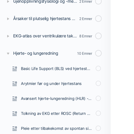
Gjenopplivningsfysiologi og -mekanismer
2 Emner
Årsaker til plutselig hjertestans og død
2 Emner
EKG-atlas over ventrikulære takyarytmier ved hjertestans
8 Emner
Hjerte- og lungeredning
10 Emner
Basic Life Support (BLS) ved hjertestans
Arytmier før og under hjertestans
Avansert hjerte-lungeredning (HLR) - Avansert hjerte-lungeredning (ACLS)
Tolkning av EKG etter ROSC (Return of Spontaneous Circulation)
Pleie etter tilbakekomst av spontan sirkulasjon (ROSC)