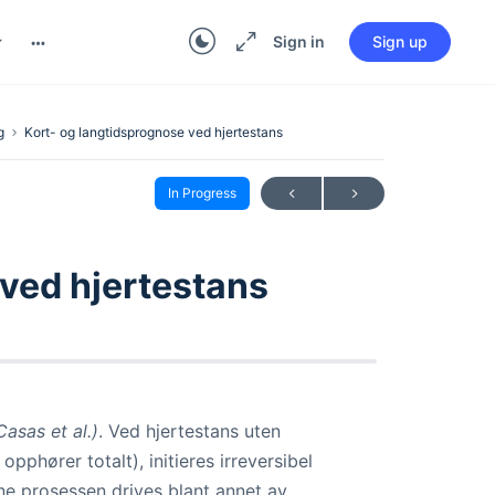
Sign in
Sign up
g
Kort- og langtidsprognose ved hjertestans
In Progress
 ved hjertestans
asas et al.)
. Ved hjertestans uten
phører totalt), initieres irreversibel
nne prosessen drives blant annet av