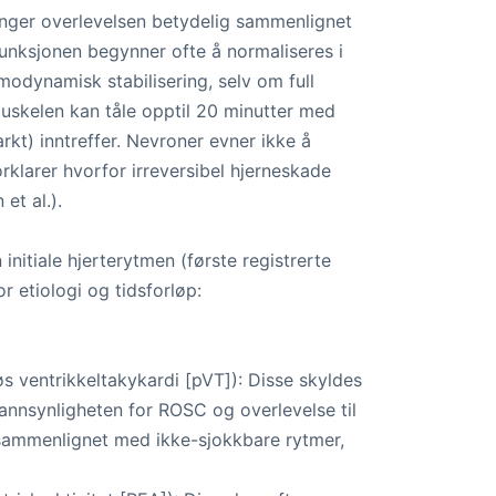
nger overlevelsen betydelig sammenlignet
funksjonen begynner ofte å normaliseres i
emodynamisk stabilisering, selv om full
emuskelen kan tåle opptil 20 minutter med
arkt) inntreffer. Nevroner evner ikke å
larer hvorfor irreversibel hjerneskade
et al.).
initiale hjerterytmen (første registrerte
r etiologi og tidsforløp:
øs ventrikkeltakykardi [pVT]): Disse skyldes
Sannsynligheten for ROSC og overlevelse til
 sammenlignet med ikke-sjokkbare rytmer,