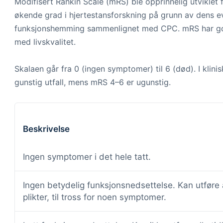
Modifisert Rankin Scale (mRS) ble opprinnelig utviklet 
økende grad i hjertestansforskning på grunn av dens ev
funksjonshemming sammenlignet med CPC. mRS har god i
med livskvalitet.
Skalaen går fra 0 (ingen symptomer) til 6 (død). I klin
gunstig utfall, mens mRS 4–6 er ugunstig.
Beskrivelse
Ingen symptomer i det hele tatt.
Ingen betydelig funksjonsnedsettelse. Kan utføre a
plikter, til tross for noen symptomer.