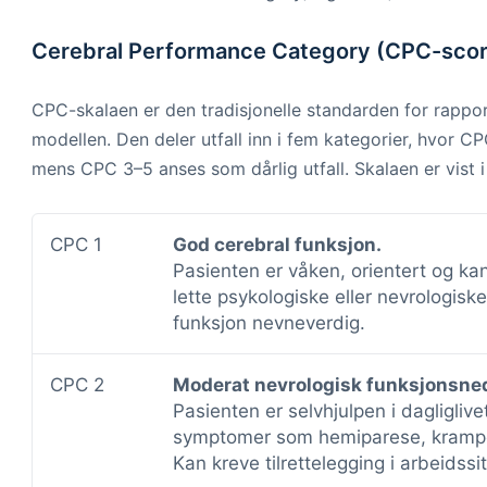
Cerebral Performance Category (CPC-scor
CPC-skalaen er den tradisjonelle standarden for rapporte
modellen. Den deler utfall inn i fem kategorier, hvor C
mens CPC 3–5 anses som dårlig utfall. Skalaen er vist i 
CPC 1
God cerebral funksjon.
Pasienten er våken, orientert og ka
lette psykologiske eller nevrologisk
funksjon nevneverdig.
CPC 2
Moderat nevrologisk funksjonsned
Pasienten er selvhjulpen i dagligliv
symptomer som hemiparese, kramper
Kan kreve tilrettelegging i arbeidssi