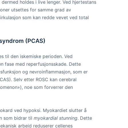
ermed holdes i live lenger. Ved hjertestans
vroner utsettes for samme grad av
 sirkulasjon som kan redde vevet ved total
t syndrom (PCAS)
s til den iskemiske perioden. Ved
 en fase med reperfusjonsskade. Dette
 dysfunksjon og nevroinflammasjon, som er
CAS). Selv etter ROSC kan cerebral
nomenon»), noe som forverrer den
okard ved hypoksi. Myokardiet slutter å
 som bidrar til
myokardial stunning
. Dette
kanisk arbeid reduserer cellenes