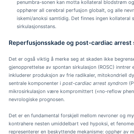
penumbra-sonen kan motta kollateral blodstrøm og d
opphører all cerebral perfusjon globalt, og alle ne
iskemi/anoksi samtidig. Det finnes ingen kollateral
sirkulasjonsstans.
Reperfusjonsskade og post-cardiac arres
Det er også viktig å merke seg at skaden ikke begrense
gjenopprettelse av spontan sirkulasjon (ROSC) inntrer
inkluderer produksjon av frie radikaler, mitokondriell
sentrale komponenter i
post-cardiac arrest syndrom
(P
mikrosirkulasjon være kompromittert («no-reflow phe
nevrologiske prognosen.
Det er en fundamental forskjell mellom nevroner og my
kontrahere nesten umiddelbart ved hypoksi, et fenomen
representerer en beskyttende mekanisme: opphør av me