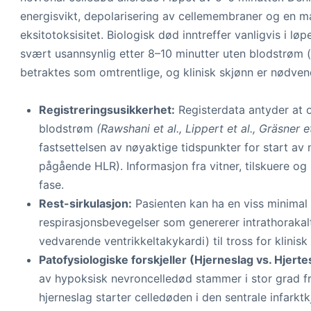
energisvikt, depolarisering av cellemembraner og en ma
eksitotoksisitet. Biologisk død inntreffer vanligvis i løp
svært usannsynlig etter 8–10 minutter uten blodstrøm (
betraktes som omtrentlige, og klinisk skjønn er nødven
Registreringsusikkerhet:
Registerdata antyder at o
blodstrøm
(Rawshani et al., Lippert et al., Gräsner et
fastsettelsen av nøyaktige tidspunkter for start av
pågående HLR). Informasjon fra vitner, tilskuere og
fase.
Rest-sirkulasjon:
Pasienten kan ha en viss minimal 
respirasjonsbevegelser som genererer intrathorakalt
vedvarende ventrikkeltakykardi) til tross for klinisk
Patofysiologiske forskjeller (Hjerneslag vs. Hjerte
av hypoksisk nevroncelledød stammer i stor grad fr
hjerneslag starter celledøden i den sentrale infark