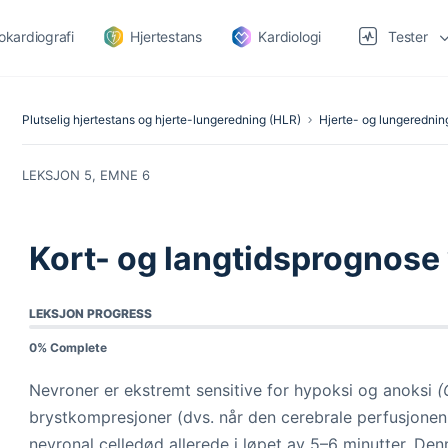
okardiografi
Hjertestans
Kardiologi
Tester
Plutselig hjertestans og hjerte-lungeredning (HLR)
Hjerte- og lungerednin
LEKSJON 5, EMNE 6
Kort- og langtidsprognose
LEKSJON PROGRESS
0% Complete
Nevroner er ekstremt sensitive for hypoksi og anoksi
(C
brystkompresjoner (dvs. når den cerebrale perfusjonen op
nevronal celledød allerede i løpet av 5–6 minutter. De