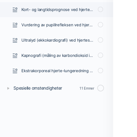
Kort- og langtidsprognose ved hjertestans
Vurdering av pupillrefleksen ved hjertestans
Ultralyd (ekkokardiografi) ved hjertestans og gjenoppliving
Kapnografi (måling av karbondioksid i luftveiene, ETCO2) under hjertestans
Ekstrakorporeal hjerte-lungeredning (ECPR)
Spesielle omstendigheter
11 Emner