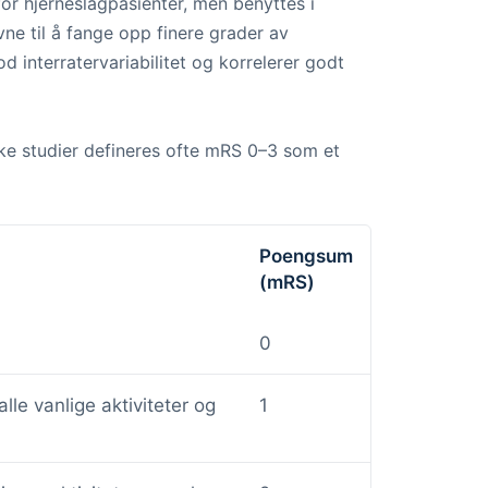
for hjerneslagpasienter, men benyttes i
ne til å fange opp finere grader av
nterratervariabilitet og korrelerer godt
iske studier defineres ofte mRS 0–3 som et
Poengsum
(mRS)
0
lle vanlige aktiviteter og
1