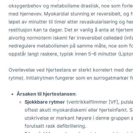
oksygenbehov og metabolisme drastisk, noe som forle
med hjernevev. Myokardial stunning er reversibelt, og 
løpet av minutter til timer etter revaskularisering og h
restitusjon kan ta dager. Det er vanlig å anta at hjert
alvorlig normoterm iskemi før irreversibel celledød (inf
nedregulere metabolismen på samme måte, noe som fork
oppstår langt raskere, typisk innen 5–6 minutter (Lipton 
Overlevelse ved hjertestans er sterkt korrelert med den 
rytme). Initialrytmen fungerer som en surrogatmarkør fo
Årsaken til hjertestansen
:
Sjokkbare rytmer
(ventrikkelflimmer [VF], pulsl
oftest akutt myokardiskemi eller hjerteinfarkt. 
utskrivelse er markant høyere i denne gruppen
forutsatt rask defibrillering.