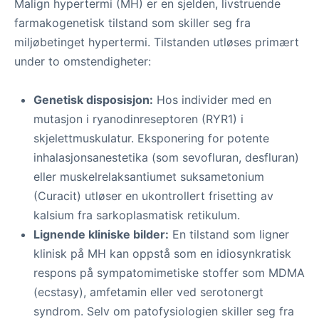
Malign hypertermi (MH) er en sjelden, livstruende
farmakogenetisk tilstand som skiller seg fra
miljøbetinget hypertermi. Tilstanden utløses primært
under to omstendigheter:
Genetisk disposisjon:
Hos individer med en
mutasjon i ryanodinreseptoren (RYR1) i
skjelettmuskulatur. Eksponering for potente
inhalasjonsanestetika (som sevofluran, desfluran)
eller muskelrelaksantiumet suksametonium
(Curacit) utløser en ukontrollert frisetting av
kalsium fra sarkoplasmatisk retikulum.
Lignende kliniske bilder:
En tilstand som ligner
klinisk på MH kan oppstå som en idiosynkratisk
respons på sympatomimetiske stoffer som MDMA
(ecstasy), amfetamin eller ved serotonergt
syndrom. Selv om patofysiologien skiller seg fra