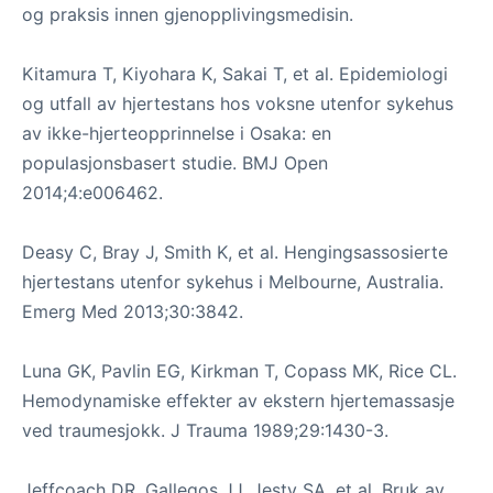
og praksis innen gjenopplivingsmedisin.
Kitamura T, Kiyohara K, Sakai T, et al. Epidemiologi
og utfall av hjertestans hos voksne utenfor sykehus
av ikke-hjerteopprinnelse i Osaka: en
populasjonsbasert studie. BMJ Open
2014;4:e006462.
Deasy C, Bray J, Smith K, et al. Hengingsassosierte
hjertestans utenfor sykehus i Melbourne, Australia.
Emerg Med 2013;30:3842.
Luna GK, Pavlin EG, Kirkman T, Copass MK, Rice CL.
Hemodynamiske effekter av ekstern hjertemassasje
ved traumesjokk. J Trauma 1989;29:1430-3.
Jeffcoach DR, Gallegos JJ, Jesty SA, et al. Bruk av