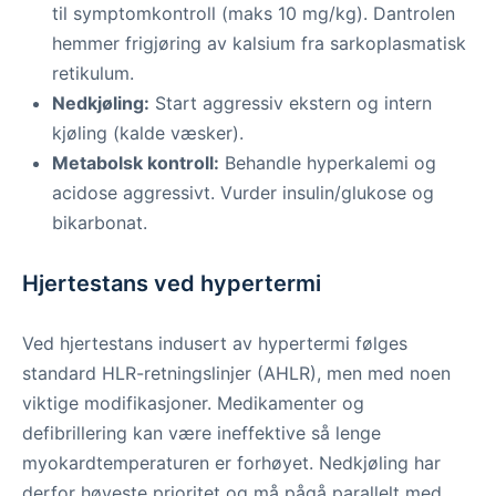
til symptomkontroll (maks 10 mg/kg). Dantrolen
hemmer frigjøring av kalsium fra sarkoplasmatisk
retikulum.
Nedkjøling:
Start aggressiv ekstern og intern
kjøling (kalde væsker).
Metabolsk kontroll:
Behandle hyperkalemi og
acidose aggressivt. Vurder insulin/glukose og
bikarbonat.
Hjertestans ved hypertermi
Ved hjertestans indusert av hypertermi følges
standard HLR-retningslinjer (AHLR), men med noen
viktige modifikasjoner. Medikamenter og
defibrillering kan være ineffektive så lenge
myokardtemperaturen er forhøyet. Nedkjøling har
derfor høyeste prioritet og må pågå parallelt med