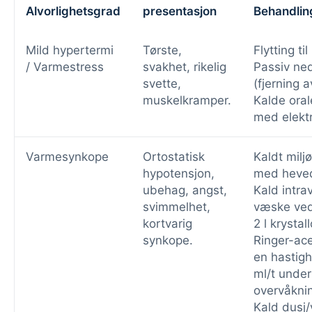
Alvorlighetsgrad
presentasjon
Behandlin
Mild hypertermi
Tørste,
Flytting til
/ Varmestress
svakhet, rikelig
Passiv ned
svette,
(fjerning a
muskelkramper.
Kalde ora
med elektr
Varmesynkope
Ortostatisk
Kaldt milj
hypotensjon,
med heve
ubehag, angst,
Kald intra
svimmelhet,
væske ved
kortvarig
2 l krystall
synkope.
Ringer-ac
en hastig
ml/t under
overvåknin
Kald dusj/