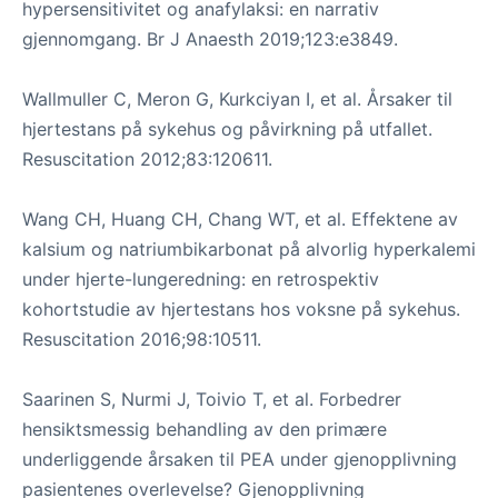
hypersensitivitet og anafylaksi: en narrativ
gjennomgang. Br J Anaesth 2019;123:e3849.
Wallmuller C, Meron G, Kurkciyan I, et al. Årsaker til
hjertestans på sykehus og påvirkning på utfallet.
Resuscitation 2012;83:120611.
Wang CH, Huang CH, Chang WT, et al. Effektene av
kalsium og natriumbikarbonat på alvorlig hyperkalemi
under hjerte-lungeredning: en retrospektiv
kohortstudie av hjertestans hos voksne på sykehus.
Resuscitation 2016;98:10511.
Saarinen S, Nurmi J, Toivio T, et al. Forbedrer
hensiktsmessig behandling av den primære
underliggende årsaken til PEA under gjenopplivning
pasientenes overlevelse? Gjenopplivning