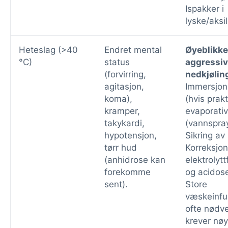
Ispakker i
lyske/aksil
Heteslag (>40
Endret mental
Øyeblikke
°C)
status
aggressiv
(forvirring,
nedkjølin
agitasjon,
Immersjon 
koma),
(hvis prakt
kramper,
evaporativ
takykardi,
(vannspray
hypotensjon,
Sikring av 
tørr hud
Korreksjon
(anhidrose kan
elektrolytt
forekomme
og acidos
sent).
Store
væskeinfu
ofte nødv
krever nø