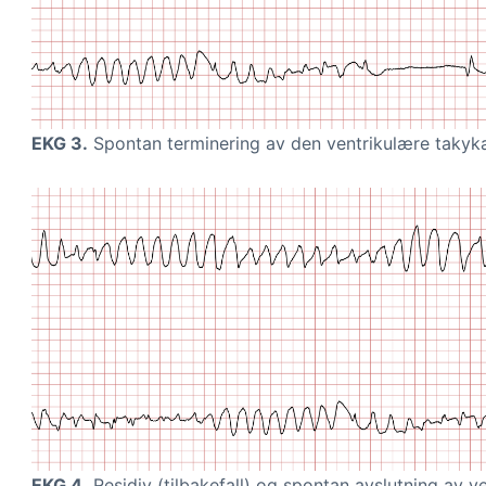
EKG 3.
Spontan terminering av den ventrikulære takyka
EKG 4.
Residiv (tilbakefall) og spontan avslutning av v