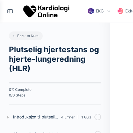
EKG
Ekk
Back to Kurs
Plutselig hjertestans og
hjerte-lungeredning
(HLR)
0% Complete
0/0 Steps
Introduksjon til plutselig hjertestans og gjenoppliving
4 Emner
|
1 Quiz