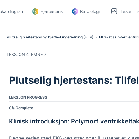
okardiografi
Hjertestans
Kardiologi
Tester
Plutselig hjertestans og hjerte-lungeredning (HLR)
EKG-atlas over ventrik
LEKSJON 4, EMNE 7
Plutselig hjertestans: Tilfel
LEKSJON PROGRESS
0% Complete
Klinisk introduksjon: Polymorf ventrikkelta
Denne serien med EKG-registreringer illustrerer et kla