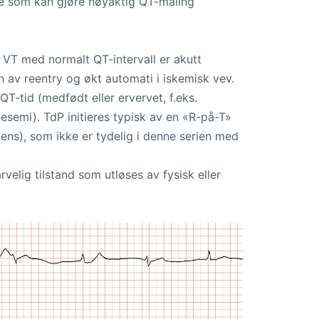
oe som kan gjøre nøyaktig QT-måling
 VT med normalt QT-intervall er akutt
av reentry og økt automati i iskemisk vev.
T-tid (medfødt eller ervervet, f.eks.
semi). TdP initieres typisk av en «R-på-T»
ens), som ikke er tydelig i denne serien med
rvelig tilstand som utløses av fysisk eller