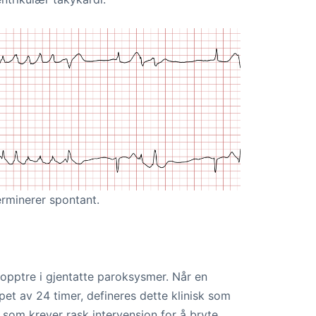
erminerer spontant.
å opptre i gjentatte paroksysmer. Når en
pet av 24 timer, defineres dette klinisk som
 som krever rask intervensjon for å bryte