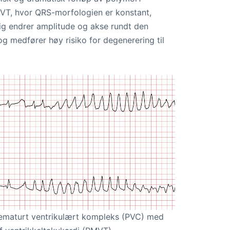
 VT, hvor QRS-morfologien er konstant,
g endrer amplitude og akse rundt den
l og medfører høy risiko for degenerering til
rematurt ventrikulært kompleks (PVC) med