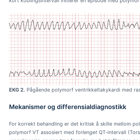
kort koblingsintervall initierer en episode med polymo
EKG 2.
Pågående polymorf ventrikkeltakykardi med ras
Mekanismer og differensialdiagnostikk
For korrekt behandling er det kritisk å skille mellom 
polymorf VT assosiert med
forlenget
QT-intervall (Tors