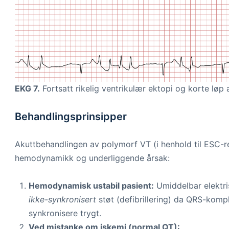
EKG 7.
Fortsatt rikelig ventrikulær ektopi og korte løp
Behandlingsprinsipper
Akuttbehandlingen av polymorf VT (i henhold til ESC-re
hemodynamikk og underliggende årsak:
Hemodynamisk ustabil pasient:
Umiddelbar elektri
ikke-synkronisert
støt (defibrillering) da QRS-kompl
synkronisere trygt.
Ved mistanke om iskemi (normal QT):