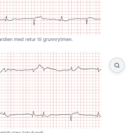
rdien med retur til grunnrytmen.
entrikulær takykardi.