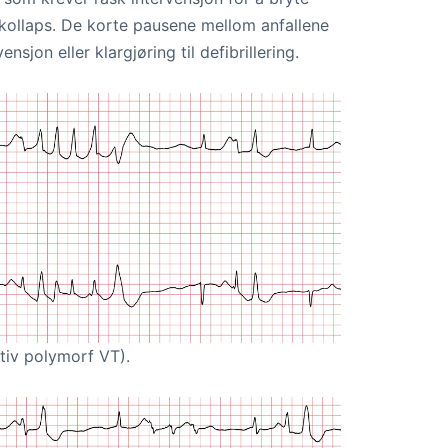
ollaps. De korte pausene mellom anfallene
sjon eller klargjøring til defibrillering.
itiv polymorf VT).