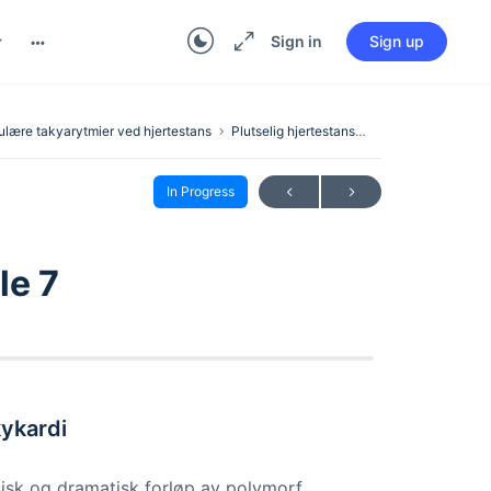
Sign in
Sign up
ulære takyarytmier ved hjertestans
Plutselig hjertestans: Tilfelle 7
In Progress
le 7
kykardi
ssisk og dramatisk forløp av polymorf