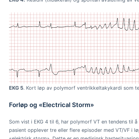
EKG 5
. Kort løp av polymorf ventrikkeltakykardi som t
Forløp og «Electrical Storm»
Som vist i EKG 4 til 6, har polymorf VT en tendens til 
pasient opplever tre eller flere episoder med VT/VF i lø
«elektrisk storm». Dette er en medisinsk hastesituasjon