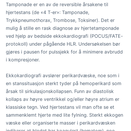
Tamponade er en av de reversible årsakene til
hjertestans (de «4 T-er»: Tamponade,
Trykkpneumothorax, Trombose, Toksiner). Det er
mulig å stille en rask diagnose av hjertetamponade
ved hjelp av bedside ekkokardiografi (POCUS/FATE-
protokoll) under pågående HLR. Undersøkelsen bør
gjøres i pausen for pulssjekk for å minimere avbrudd
i kompresjoner.
Ekkokardiografi avslører perikardvæske, noe som i
en stanssituasjon sterkt tyder på hemoperikard som
årsak til sirkulasjonskollapsen. Funn av diastolisk
kollaps av høyre ventrikkel og/eller høyre atrium er
klassiske tegn. Ved hjertestans vil man ofte se et
sammenklemt hjerte med lite fylning. Sterkt ekkogen
væske eller organiserte masser i perikardvæsken
indikerer at blodet har koagulert (hematom), noe