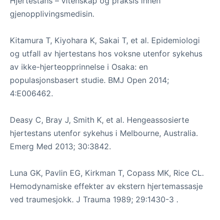
Hjertestans – vitenskap og praksis innen
gjenopplivingsmedisin.
Kitamura T, Kiyohara K, Sakai T, et al. Epidemiologi
og utfall av hjertestans hos voksne utenfor sykehus
av ikke-hjerteopprinnelse i Osaka: en
populasjonsbasert studie. BMJ Open 2014;
4:E006462.
Deasy C, Bray J, Smith K, et al. Hengeassosierte
hjertestans utenfor sykehus i Melbourne, Australia.
Emerg Med 2013; 30:3842.
Luna GK, Pavlin EG, Kirkman T, Copass MK, Rice CL.
Hemodynamiske effekter av ekstern hjertemassasje
ved traumesjokk. J Trauma 1989; 29:1430-3 .