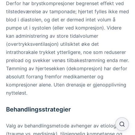
Derfor har brystkompresjoner begrenset effekt ved
tilstedeværelse av tamponade; hjertet fylles ikke med
blod i diastolen, og det er dermed intet volum å
pumpe ut i systolen (eller ved kompresjon). Videre
kan administrering av store tidalvolumer
(overtrykksventilasjon) utilsiktet øke det
intrathorakale trykket ytterligere, noe som reduserer
preload og svekker venøs tilbakestrømning enda mer.
Tømming av hjertesekken (dekompresjon) har derfor
absolutt forrang fremfor medikamenter og
kompresjoner alene. Uten drenasje er gjenopplivning
nytteløst.
Behandlingsstrategier
Valg av behandlingsmetode avhenger av etiologi
(traume vs. medisinsk), tilgjengelig kompetanse og