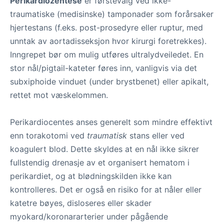
Perikardiozentese
er førstevalg ved ikke-
traumatiske (medisinske) tamponader som forårsaker
hjertestans (f.eks. post-prosedyre eller ruptur, med
unntak av aortadisseksjon hvor kirurgi foretrekkes).
Inngrepet bør om mulig utføres ultralydveiledet. En
stor nål/pigtail-kateter føres inn, vanligvis via det
subxiphoide vinduet (under brystbenet) eller apikalt,
rettet mot væskelommen.
Perikardiocentes anses generelt som mindre effektivt
enn torakotomi ved
traumatisk
stans eller ved
koagulert blod. Dette skyldes at en nål ikke sikrer
fullstendig drenasje av et organisert hematom i
perikardiet, og at blødningskilden ikke kan
kontrolleres. Det er også en risiko for at nåler eller
katetre bøyes, disloseres eller skader
myokard/koronararterier under pågående