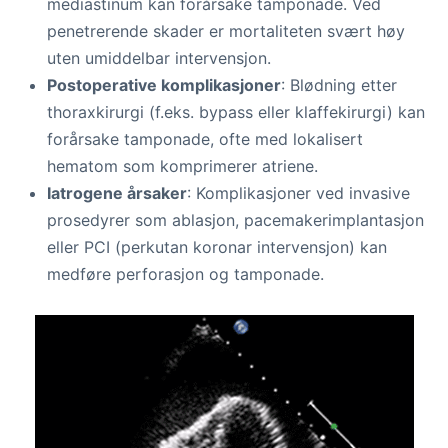
mediastinum kan forårsake tamponade. Ved
penetrerende skader er mortaliteten svært høy
uten umiddelbar intervensjon.
Postoperative komplikasjoner
: Blødning etter
thoraxkirurgi (f.eks. bypass eller klaffekirurgi) kan
forårsake tamponade, ofte med lokalisert
hematom som komprimerer atriene.
Iatrogene årsaker
: Komplikasjoner ved invasive
prosedyrer som ablasjon, pacemakerimplantasjon
eller PCI (perkutan koronar intervensjon) kan
medføre perforasjon og tamponade.