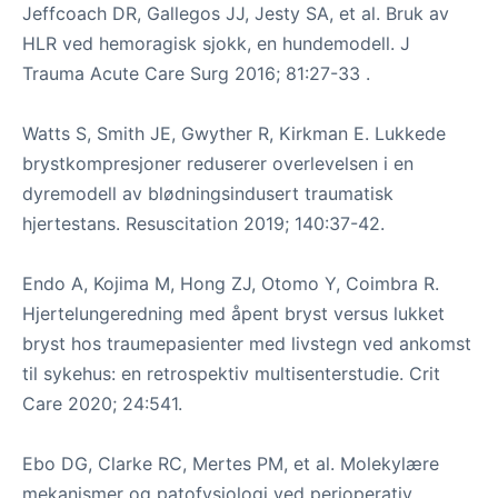
Jeffcoach DR, Gallegos JJ, Jesty SA, et al. Bruk av
HLR ved hemoragisk sjokk, en hundemodell. J
Trauma Acute Care Surg 2016; 81:27-33 .
Watts S, Smith JE, Gwyther R, Kirkman E. Lukkede
brystkompresjoner reduserer overlevelsen i en
dyremodell av blødningsindusert traumatisk
hjertestans. Resuscitation 2019; 140:37-42.
Endo A, Kojima M, Hong ZJ, Otomo Y, Coimbra R.
Hjertelungeredning med åpent bryst versus lukket
bryst hos traumepasienter med livstegn ved ankomst
til sykehus: en retrospektiv multisenterstudie. Crit
Care 2020; 24:541.
Ebo DG, Clarke RC, Mertes PM, et al. Molekylære
mekanismer og patofysiologi ved perioperativ