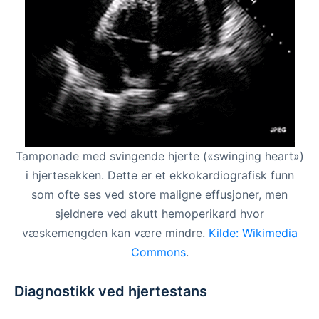
Tamponade med svingende hjerte («swinging heart»)
i hjertesekken. Dette er et ekkokardiografisk funn
som ofte ses ved store maligne effusjoner, men
sjeldnere ved akutt hemoperikard hvor
væskemengden kan være mindre.
Kilde: Wikimedia
Commons
.
Diagnostikk ved hjertestans