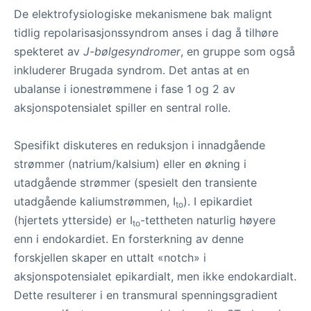
De elektrofysiologiske mekanismene bak malignt
tidlig repolarisasjonssyndrom anses i dag å tilhøre
spekteret av
J-bølgesyndromer
, en gruppe som også
inkluderer Brugada syndrom. Det antas at en
ubalanse i ionestrømmene i fase 1 og 2 av
aksjonspotensialet spiller en sentral rolle.
Spesifikt diskuteres en reduksjon i innadgående
strømmer (natrium/kalsium) eller en økning i
utadgående strømmer (spesielt den transiente
utadgående kaliumstrømmen, I
). I epikardiet
to
(hjertets ytterside) er I
-tettheten naturlig høyere
to
enn i endokardiet. En forsterkning av denne
forskjellen skaper en uttalt «notch» i
aksjonspotensialet epikardialt, men ikke endokardialt.
Dette resulterer i en transmural spenningsgradient