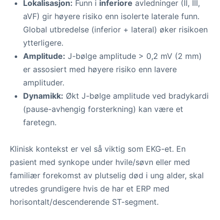
Lokalisasjon:
Funn i
inferiore
avledninger (II, III,
aVF) gir høyere risiko enn isolerte laterale funn.
Global utbredelse (inferior + lateral) øker risikoen
ytterligere.
Amplitude:
J-bølge amplitude > 0,2 mV (2 mm)
er assosiert med høyere risiko enn lavere
amplituder.
Dynamikk:
Økt J-bølge amplitude ved bradykardi
(pause-avhengig forsterkning) kan være et
faretegn.
Klinisk kontekst er vel så viktig som EKG-et. En
pasient med synkope under hvile/søvn eller med
familiær forekomst av plutselig død i ung alder, skal
utredes grundigere hvis de har et ERP med
horisontalt/descenderende ST-segment.