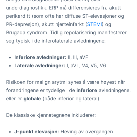
underdiagnostikk. ERP må differensieres fra akutt
perikarditt (som ofte har diffuse ST-elevasjoner og
PR-depresjon), akutt hjerteinfarkt (
STEMI
) og
Brugada syndrom. Tidlig repolarisering manifesterer
seg typisk i de inferolaterale avledningene:
Inferiore avledninger:
II, III, aVF
Laterale avledninger:
I, aVL, V4, V5, V6
Risikoen for malign arytmi synes å være høyest når
forandringene er tydelige i de
inferiore
avledningene,
eller er
globale
(både inferior og lateral).
De klassiske kjennetegnene inkluderer:
J-punkt elevasjon:
Heving av overgangen