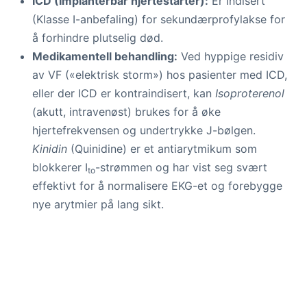
ICD (Implanterbar hjertestarter):
Er indisert
(Klasse I-anbefaling) for sekundærprofylakse for
å forhindre plutselig død.
Medikamentell behandling:
Ved hyppige residiv
av VF («elektrisk storm») hos pasienter med ICD,
eller der ICD er kontraindisert, kan
Isoproterenol
(akutt, intravenøst) brukes for å øke
hjertefrekvensen og undertrykke J-bølgen.
Kinidin
(Quinidine) er et antiarytmikum som
blokkerer I
-strømmen og har vist seg svært
to
effektivt for å normalisere EKG-et og forebygge
nye arytmier på lang sikt.