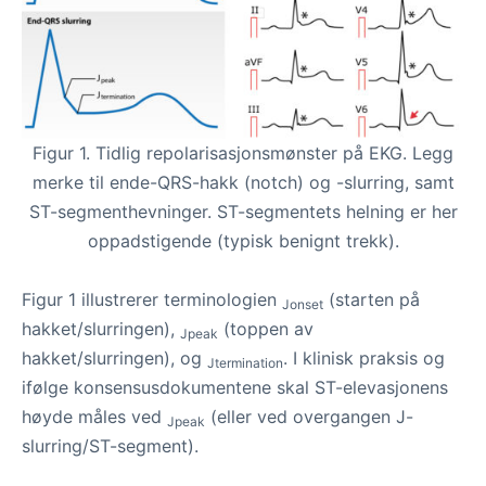
Figur 1. Tidlig repolarisasjonsmønster på EKG. Legg
merke til ende-QRS-hakk (notch) og -slurring, samt
ST-segmenthevninger. ST-segmentets helning er her
oppadstigende (typisk benignt trekk).
Figur 1 illustrerer terminologien
(starten på
Jonset
hakket/slurringen),
(toppen av
Jpeak
hakket/slurringen), og
. I klinisk praksis og
Jtermination
ifølge konsensusdokumentene skal ST-elevasjonens
høyde måles ved
(eller ved overgangen J-
Jpeak
slurring/ST-segment).