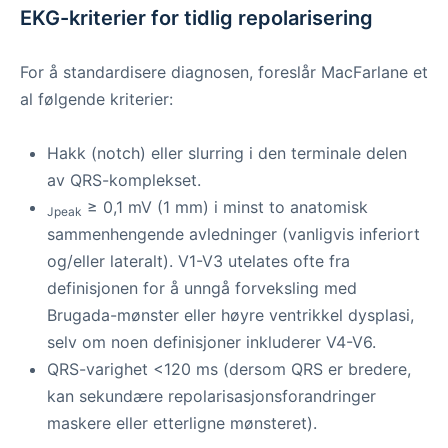
EKG-kriterier for tidlig repolarisering
For å standardisere diagnosen, foreslår MacFarlane et
al følgende kriterier:
Hakk (notch) eller slurring i den terminale delen
av QRS-komplekset.
≥ 0,1 mV (1 mm) i minst to anatomisk
Jpeak
sammenhengende avledninger (vanligvis inferiort
og/eller lateralt). V1-V3 utelates ofte fra
definisjonen for å unngå forveksling med
Brugada-mønster eller høyre ventrikkel dysplasi,
selv om noen definisjoner inkluderer V4-V6.
QRS-varighet <120 ms (dersom QRS er bredere,
kan sekundære repolarisasjonsforandringer
maskere eller etterligne mønsteret).