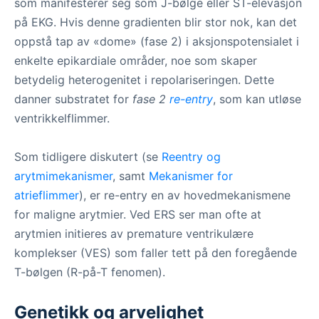
som manifesterer seg som J-bølge eller ST-elevasjon
på EKG. Hvis denne gradienten blir stor nok, kan det
oppstå tap av «dome» (fase 2) i aksjonspotensialet i
enkelte epikardiale områder, noe som skaper
betydelig heterogenitet i repolariseringen. Dette
danner substratet for
fase 2
re-entry
, som kan utløse
ventrikkelflimmer.
Som tidligere diskutert (se
Reentry og
arytmimekanismer
, samt
Mekanismer for
atrieflimmer
), er re-entry en av hovedmekanismene
for maligne arytmier. Ved ERS ser man ofte at
arytmien initieres av premature ventrikulære
komplekser (VES) som faller tett på den foregående
T-bølgen (R-på-T fenomen).
Genetikk og arvelighet