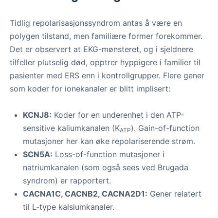
Tidlig repolarisasjonssyndrom antas å være en
polygen tilstand, men familiære former forekommer.
Det er observert at EKG-mønsteret, og i sjeldnere
tilfeller plutselig død, opptrer hyppigere i familier til
pasienter med ERS enn i kontrollgrupper. Flere gener
som koder for ionekanaler er blitt implisert:
KCNJ8:
Koder for en underenhet i den ATP-
sensitive kaliumkanalen (K
). Gain-of-function
ATP
mutasjoner her kan øke repolariserende strøm.
SCN5A:
Loss-of-function mutasjoner i
natriumkanalen (som også sees ved Brugada
syndrom) er rapportert.
CACNA1C, CACNB2, CACNA2D1:
Gener relatert
til L-type kalsiumkanaler.