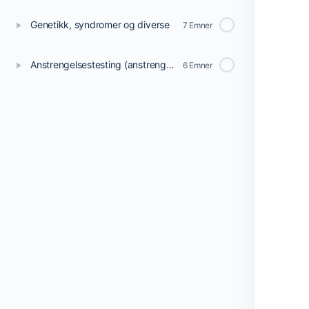
Genetikk, syndromer og diverse
7 Emner
Anstrengelsestesting (anstrengelses-EKG)
6 Emner