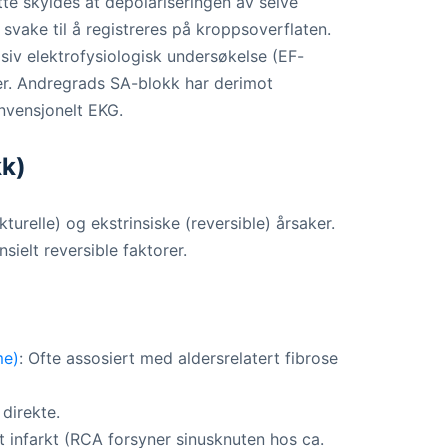
te skyldes at depolariseringen av selve
 svake til å registreres på kroppsoverflaten.
siv elektrofysiologisk undersøkelse (EF-
er. Andregrads SA-blokk har derimot
nvensjonelt EKG.
kk)
kturelle) og ekstrinsiske (reversible) årsaker.
ielt reversible faktorer.
me)
: Ofte assosiert med aldersrelatert fibrose
direkte.
rt infarkt (RCA forsyner sinusknuten hos ca.