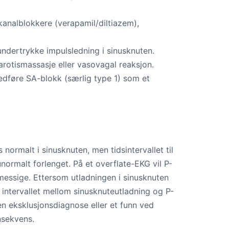
kanalblokkere (verapamil/diltiazem),
ndertrykke impulsledning i sinusknuten.
rotismassasje eller vasovagal reaksjon.
edføre SA-blokk (særlig type 1) som et
ormalt i sinusknuten, men tidsintervallet til
 unormalt forlenget. På et overflate-EKG vil P-
lmessige. Ettersom utladningen i sinusknuten
v intervallet mellom sinusknuteutladning og P-
 en eksklusjonsdiagnose eller et funn ved
nsekvens.