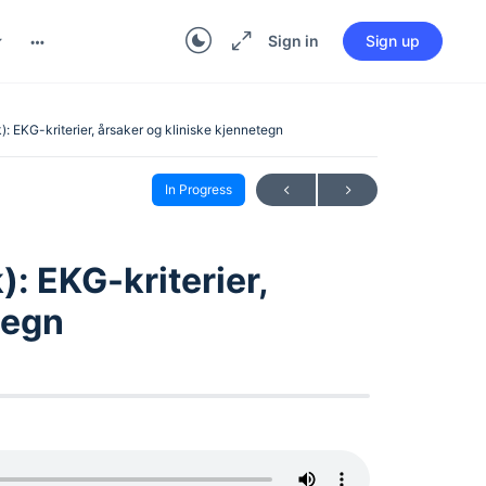
Sign in
Sign up
): EKG-kriterier, årsaker og kliniske kjennetegn
In Progress
): EKG-kriterier,
tegn