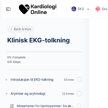
EKG
Ekk
Back to Kurs
Klinisk EKG-tolkning
0% Complete
0/0 Steps
Introduksjon til EKG-tolkning
6 Emner
Arytmier og arytmologi
23 Emner
Mekanismer for hjertearytmier: fra økt automatikk til re-entry