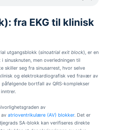
: fra EKG til klinisk
rial utgangsblokk (
sinoatrial exit block
), er en
 i sinusknuten, men overledningen til
e skiller seg fra sinusarrest, hvor selve
linisk og elektrokardiografisk ved fravær av
d påfølgende bortfall av QRS-komplekser
inntrer.
 alvorlighetsgraden av
n av
atrioventrikulære (AV) blokker
. Det er
djegrads SA-blokk kan verifiseres direkte