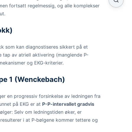
men fortsatt regelmessig, og alle komplekser
ut.
okk)
k som kan diagnostiseres sikkert på et
e tap av atriell aktivering (manglende P-
 mekanismer og EKG-kriterier.
ype 1 (Wenckebach)
r en progressiv forsinkelse av ledningen fra
 funnet på EKG er at
P-P-intervallet gradvis
lger: Selv om ledningstiden øker, er
resulterer i at P-bølgene kommer tettere og