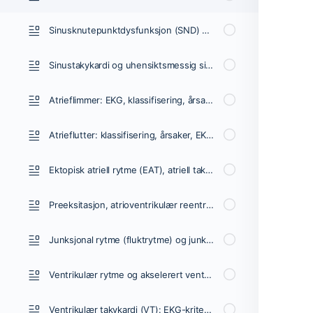
Sinusknutepunktdysfunksjon (SND) og sykt sinus syndrom (SSS)
Sinustakykardi og uhensiktsmessig sinustakykardi
Atrieflimmer: EKG, klassifisering, årsaker, risikofaktorer og behandling
Atrieflutter: klassifisering, årsaker, EKG-kriterier og behandling
Ektopisk atriell rytme (EAT), atriell takykardi (AT) og multifokal atriell takykardi (MAT)
Preeksitasjon, atrioventrikulær reentrytakykardi (AVRT), Wolff-Parkinson-White (WPW) syndrom
Junksjonal rytme (fluktrytme) og junksjonal takykardi
Ventrikulær rytme og akselerert ventrikulær rytme (idioventrikulær rytme)
Ventrikulær takykardi (VT): EKG-kriterier, årsaker, klassifisering, behandling