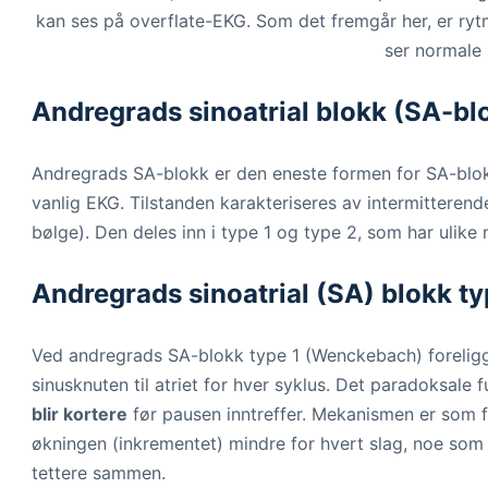
kan ses på overflate-EKG. Som det fremgår her, er ryt
ser normale 
Andregrads sinoatrial blokk (SA-bl
Andregrads SA-blokk er den eneste formen for SA-blok
vanlig EKG. Tilstanden karakteriseres av intermitterend
bølge). Den deles inn i type 1 og type 2, som har ulike
Andregrads sinoatrial (SA) blokk t
Ved andregrads SA-blokk type 1 (Wenckebach) foreligge
sinusknuten til atriet for hver syklus. Det paradoksale
blir kortere
før pausen inntreffer. Mekanismen er som fø
økningen (inkrementet) mindre for hvert slag, noe som 
tettere sammen.