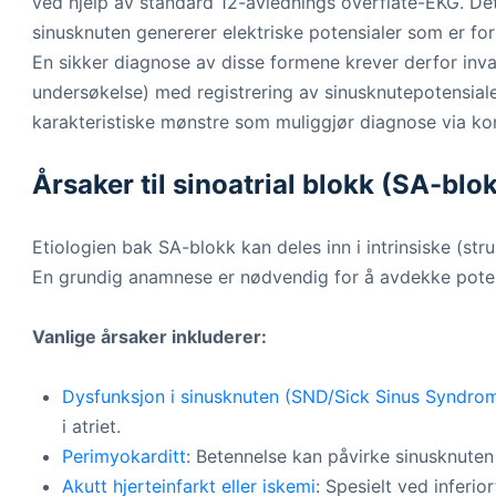
ved hjelp av standard 12-avlednings overflate-EKG. Det
sinusknuten genererer elektriske potensialer som er for
En sikker diagnose av disse formene krever derfor inva
undersøkelse) med registrering av sinusknutepotensial
karakteristiske mønstre som muliggjør diagnose via ko
Årsaker til sinoatrial blokk (SA-blo
Etiologien bak SA-blokk kan deles inn i intrinsiske (stru
En grundig anamnese er nødvendig for å avdekke potens
Vanlige årsaker inkluderer:
Dysfunksjon i sinusknuten (SND/Sick Sinus Syndro
i atriet.
Perimyokarditt
: Betennelse kan påvirke sinusknuten 
Akutt hjerteinfarkt eller iskemi
: Spesielt ved inferio