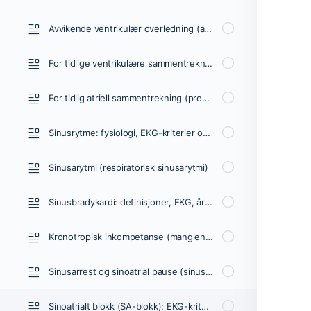
Avvikende ventrikulær overledning (aberrancy, aberration)
For tidlige ventrikulære sammentrekninger (prematurt ventrikulært kompleks, premature ventrikulære slagg)
For tidlig atriell sammentrekning (prematurt atrialt slag/kompleks): EKG og kliniske implikasjoner
Sinusrytme: fysiologi, EKG-kriterier og kliniske implikasjoner
Sinusarytmi (respiratorisk sinusarytmi)
Sinusbradykardi: definisjoner, EKG, årsaker og behandling
Kronotropisk inkompetanse (manglende evne til å øke hjertefrekvensen)
Sinusarrest og sinoatrial pause (sinuspause/arrest)
Sinoatrialt blokk (SA-blokk): EKG-kriterier, årsaker og kliniske kjennetegn