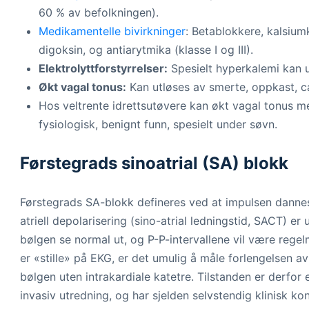
60 % av befolkningen).
Medikamentelle bivirkninger
: Betablokkere, kalsium
digoksin, og antiarytmika (klasse I og III).
Elektrolyttforstyrrelser:
Spesielt hyperkalemi kan u
Økt vagal tonus:
Kan utløses av smerte, oppkast, ca
Hos veltrente idrettsutøvere kan økt vagal tonus m
fysiologisk, benignt funn, spesielt under søvn.
Førstegrads sinoatrial (SA) blokk
Førstegrads SA-blokk defineres ved at impulsen dannes n
atriell depolarisering (sino-atrial ledningstid, SACT) er
bølgen se normal ut, og P-P-intervallene vil være rege
er «stille» på EKG, er det umulig å måle forlengelsen a
bølgen uten intrakardiale katetre. Tilstanden er derfor
invasiv utredning, og har sjelden selvstendig klinisk ko