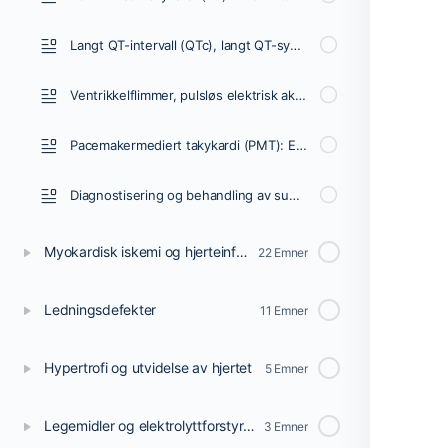
Langt QT-intervall (QTc), langt QT-syndrom (LQTS) og torsades de pointes
Ventrikkelflimmer, pulsløs elektrisk aktivitet og plutselig hjertestans
Pacemakermediert takykardi (PMT): EKG og behandling
Diagnostisering og behandling av supraventrikulære og ventrikulære takyarytmier: Smal kompleks takykardi og bred kompleks takykardi
Myokardisk iskemi og hjerteinfarkt
22 Emner
Ledningsdefekter
11 Emner
Hypertrofi og utvidelse av hjertet
5 Emner
Legemidler og elektrolyttforstyrrelser
3 Emner