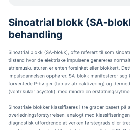
Sinoatrial blokk (SA-blokk)
behandling
Sinoatrial blokk (SA-blokk), ofte referert til som sinoat
tilstand hvor de elektriske impulsene genereres normalt
atriemuskulaturen er enten forsinket eller blokkert. Dett
impulsdannelsen opphører. SA-blokk manifesterer seg k
forventede P-bølger (tap av atrieaktivering) og derme
(ventrikulær asystoli), med mindre en erstatningsrytme 
Sinoatriale blokker klassifiseres i tre grader basert på
overledningsforstyrrelsen, analogt med klassifiseringe
diagnostisk utfordrende at verken førstegrads eller tre