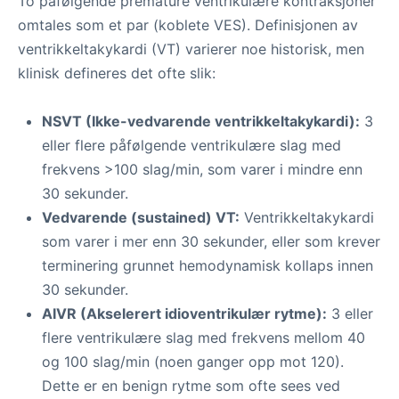
To påfølgende premature ventrikulære kontraksjoner
omtales som et par (koblete VES). Definisjonen av
ventrikkeltakykardi (VT) varierer noe historisk, men
klinisk defineres det ofte slik:
NSVT (Ikke-vedvarende ventrikkeltakykardi):
3
eller flere påfølgende ventrikulære slag med
frekvens >100 slag/min, som varer i mindre enn
30 sekunder.
Vedvarende (sustained) VT:
Ventrikkeltakykardi
som varer i mer enn 30 sekunder, eller som krever
terminering grunnet hemodynamisk kollaps innen
30 sekunder.
AIVR (Akselerert idioventrikulær rytme):
3 eller
flere ventrikulære slag med frekvens mellom 40
og 100 slag/min (noen ganger opp mot 120).
Dette er en benign rytme som ofte sees ved