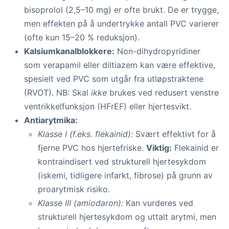
bisoprolol (2,5–10 mg) er ofte brukt. De er trygge,
men effekten på å undertrykke antall PVC varierer
(ofte kun 15–20 % reduksjon).
Kalsiumkanalblokkere:
Non-dihydropyridiner
som verapamil eller diltiazem kan være effektive,
spesielt ved PVC som utgår fra utløpstraktene
(RVOT). NB: Skal
ikke
brukes ved redusert venstre
ventrikkelfunksjon (HFrEF) eller hjertesvikt.
Antiarytmika:
Klasse I (f.eks. flekainid):
Svært effektivt for å
fjerne PVC hos hjertefriske.
Viktig:
Flekainid er
kontraindisert ved strukturell hjertesykdom
(iskemi, tidligere infarkt, fibrose) på grunn av
proarytmisk risiko.
Klasse III (amiodaron):
Kan vurderes ved
strukturell hjertesykdom og uttalt arytmi, men