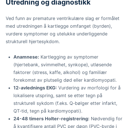
Utredning og diagnostikk
Ved funn av premature ventrikulære slag er formålet
med utredningen å kartlegge omfanget (byrden),
vurdere symptomer og utelukke underliggende
strukturell hjertesykdom.
Anamnese:
Kartlegging av symptomer
(hjertebank, svimmelhet, synkope), utløsende
faktorer (stress, kaffe, alkohol) og familiær
forekomst av plutselig død eller kardiomyopati.
12-avlednings EKG:
Vurdering av morfologi for å
lokalisere utspring, samt se etter tegn på
strukturell sykdom (f.eks. Q-bølger etter infarkt,
QT-tid, tegn på kardiomyopati).
24-48 timers Holter-registrering:
Nødvendig for
å kvantifisere antall PVC per døgn (PVC-byrde i