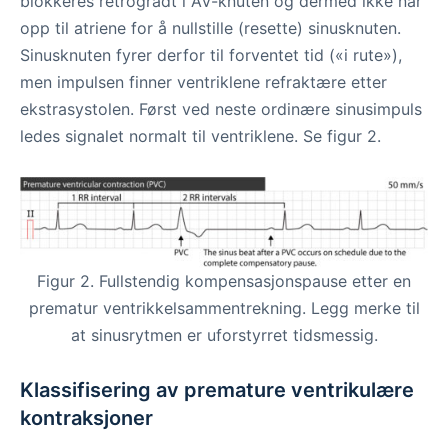
blokkeres retrogradt i AV-knuten og dermed ikke når
opp til atriene for å nullstille (resette) sinusknuten.
Sinusknuten fyrer derfor til forventet tid («i rute»),
men impulsen finner ventriklene refraktære etter
ekstrasystolen. Først ved neste ordinære sinusimpuls
ledes signalet normalt til ventriklene. Se figur 2.
Figur 2. Fullstendig kompensasjonspause etter en
prematur ventrikkelsammentrekning. Legg merke til
at sinusrytmen er uforstyrret tidsmessig.
Klassifisering av premature ventrikulære
kontraksjoner