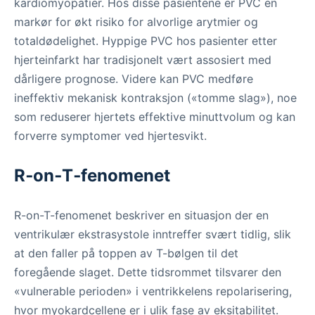
kardiomyopatier. Hos disse pasientene er PVC en
markør for økt risiko for alvorlige arytmier og
totaldødelighet. Hyppige PVC hos pasienter etter
hjerteinfarkt har tradisjonelt vært assosiert med
dårligere prognose. Videre kan PVC medføre
ineffektiv mekanisk kontraksjon («tomme slag»), noe
som reduserer hjertets effektive minuttvolum og kan
forverre symptomer ved hjertesvikt.
R‑on‑T‑fenomenet
R-on-T-fenomenet beskriver en situasjon der en
ventrikulær ekstrasystole inntreffer svært tidlig, slik
at den faller på toppen av T-bølgen til det
foregående slaget. Dette tidsrommet tilsvarer den
«vulnerable perioden» i ventrikkelens repolarisering,
hvor myokardcellene er i ulik fase av eksitabilitet.