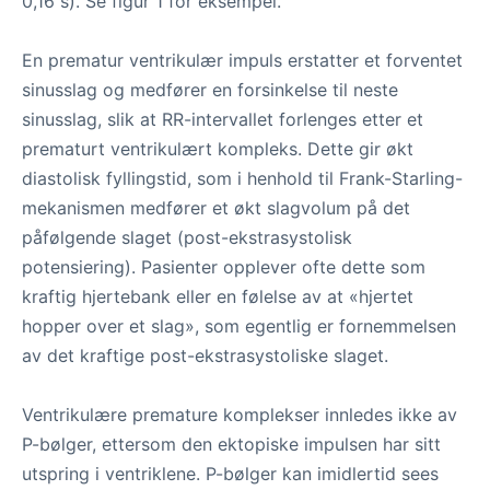
0,16 s). Se figur 1 for eksempel.
En prematur ventrikulær impuls erstatter et forventet
sinusslag og medfører en forsinkelse til neste
sinusslag, slik at RR-intervallet forlenges etter et
prematurt ventrikulært kompleks. Dette gir økt
diastolisk fyllingstid, som i henhold til Frank-Starling-
mekanismen medfører et økt slagvolum på det
påfølgende slaget (post-ekstrasystolisk
potensiering). Pasienter opplever ofte dette som
kraftig hjertebank eller en følelse av at «hjertet
hopper over et slag», som egentlig er fornemmelsen
av det kraftige post-ekstrasystoliske slaget.
Ventrikulære premature komplekser innledes ikke av
P-bølger, ettersom den ektopiske impulsen har sitt
utspring i ventriklene. P-bølger kan imidlertid sees