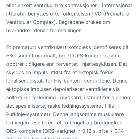
eller enkelt ventrikulære kontraksjoner. I internasjonal
litteratur benyttes ofte forkortelsen PVC (Premature
Ventricular Complex). Begrepene brukes om
hverandre i denne fremstillingen.
Et prematurt ventrikulært kompleks identifiseres på
EKG som et unormalt, bredt QRS-kompleks som
opptrer tidligere enn forventet i hjertesyklusen. Det
skyldes en impuls utløst fra et ektopisk fokus,
lokalisert distalt for His-bunten i ventriklene. Denne
ektopiske impulsen depolariserer ventriklene via
celle-til-celle-ledning i myokard, i stedet for gjennom
det spesialiserte, raske ledningssystemet (His-
Purkinje-systemet). Denne langsomme muskulære
ledningen resulterer i et forlenget og breddeøket
QRS-kompleks (QRS-varighet ≥ 0,12 s, ofte > 0,14–