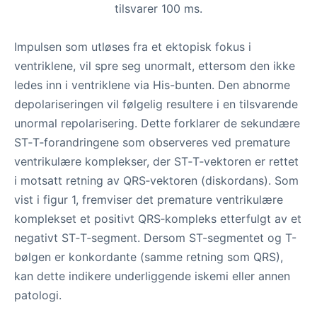
tilsvarer 100 ms.
Impulsen som utløses fra et ektopisk fokus i
ventriklene, vil spre seg unormalt, ettersom den ikke
ledes inn i ventriklene via His-bunten. Den abnorme
depolariseringen vil følgelig resultere i en tilsvarende
unormal repolarisering. Dette forklarer de sekundære
ST‑T‑forandringene som observeres ved premature
ventrikulære komplekser, der ST‑T‑vektoren er rettet
i motsatt retning av QRS‑vektoren (diskordans). Som
vist i figur 1, fremviser det premature ventrikulære
komplekset et positivt QRS‑kompleks etterfulgt av et
negativt ST‑T‑segment. Dersom ST-segmentet og T-
bølgen er konkordante (samme retning som QRS),
kan dette indikere underliggende iskemi eller annen
patologi.