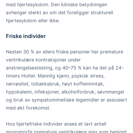
med hjertesykdom. Den kliniske betydningen
avhenger sterkt av om det foreligger strukturell
hjertesykdom eller ikke.
Friske individer
Nesten 30 % av ellers friske personer har premature
ventrikulære kontraksjoner under
anstrengelsestesting, og 40–75 % kan ha det på 24-
timers Holter. Mannlig kjønn, psykisk stress,
nervøsitet, tobakksbruk, høyt koffeininntak,
hypokalemi, infeksjoner, alkoholforbruk, søvnmangel
og bruk av sympatomimetiske legemidler er assosiert
med økt forekomst.
Hos hjertefriske individer anses et lavt antall
monomorfe premature ventrikulære slag som benignt