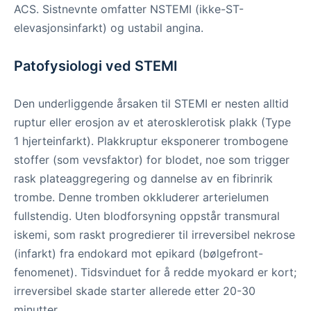
ACS. Sistnevnte omfatter NSTEMI (ikke-ST-
elevasjonsinfarkt) og ustabil angina.
Patofysiologi ved STEMI
Den underliggende årsaken til STEMI er nesten alltid
ruptur eller erosjon av et aterosklerotisk plakk (Type
1 hjerteinfarkt). Plakkruptur eksponerer trombogene
stoffer (som vevsfaktor) for blodet, noe som trigger
rask plateaggregering og dannelse av en fibrinrik
trombe. Denne tromben okkluderer arterielumen
fullstendig. Uten blodforsyning oppstår transmural
iskemi, som raskt progredierer til irreversibel nekrose
(infarkt) fra endokard mot epikard (bølgefront-
fenomenet). Tidsvinduet for å redde myokard er kort;
irreversibel skade starter allerede etter 20-30
minutter.