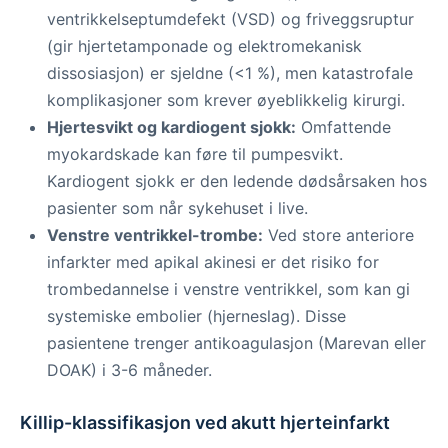
ventrikkelseptumdefekt (VSD) og friveggsruptur
(gir hjertetamponade og elektromekanisk
dissosiasjon) er sjeldne (<1 %), men katastrofale
komplikasjoner som krever øyeblikkelig kirurgi.
Hjertesvikt og kardiogent sjokk:
Omfattende
myokardskade kan føre til pumpesvikt.
Kardiogent sjokk er den ledende dødsårsaken hos
pasienter som når sykehuset i live.
Venstre ventrikkel-trombe:
Ved store anteriore
infarkter med apikal akinesi er det risiko for
trombedannelse i venstre ventrikkel, som kan gi
systemiske embolier (hjerneslag). Disse
pasientene trenger antikoagulasjon (Marevan eller
DOAK) i 3-6 måneder.
Killip-klassifikasjon ved akutt hjerteinfarkt