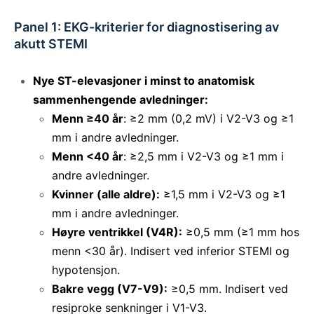
Panel 1: EKG-kriterier for diagnostisering av
akutt STEMI
Nye ST-elevasjoner i minst to anatomisk
sammenhengende avledninger:
Menn ≥40 år
: ≥2 mm (0,2 mV) i V2-V3 og ≥1
mm i andre avledninger.
Menn <40 år
: ≥2,5 mm i V2-V3 og ≥1 mm i
andre avledninger.
Kvinner (alle aldre):
≥1,5 mm i V2-V3 og ≥1
mm i andre avledninger.
Høyre ventrikkel (V4R):
≥0,5 mm (≥1 mm hos
menn <30 år). Indisert ved inferior STEMI og
hypotensjon.
Bakre vegg (V7-V9):
≥0,5 mm. Indisert ved
resiproke senkninger i V1-V3.