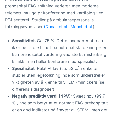
prehospital EKG-tolkning varierer, men moderne
telemetri muliggjør konferering med kardiolog ved
PCI-senteret. Studier på ambulansepersonells
tolkningsevne viser
(Ducas et al
.,
Mencl et al.
):
Sensitivitet
: Ca. 75 %. Dette innebærer at man
ikke bør stole blindt på automatisk tolkning eller
kun prehospital vurdering ved sterkt mistenkelig
klinikk, men heller konferere med spesialist.
Spesifisitet
: Relativt lav (ca. 53 %) i enkelte
studier uten legetolkning, noe som understreker
viktigheten av å kjenne til STEMI-mimickers (se
differensialdiagnoser).
Negativ prediktiv verdi (NPV)
: Svært høy (99,7
%), noe som betyr at et normalt EKG prehospitalt
er en god indikator på fravær av STEMI, men det