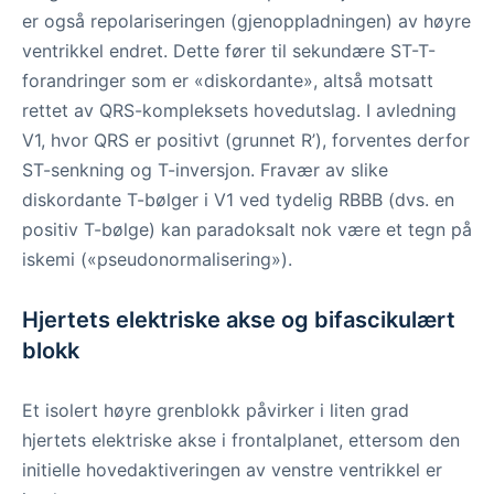
er også repolariseringen (gjenoppladningen) av høyre
ventrikkel endret. Dette fører til sekundære ST-T-
forandringer som er «diskordante», altså motsatt
rettet av QRS-kompleksets hovedutslag. I avledning
V1, hvor QRS er positivt (grunnet R’), forventes derfor
ST-senkning og T-inversjon. Fravær av slike
diskordante T-bølger i V1 ved tydelig RBBB (dvs. en
positiv T-bølge) kan paradoksalt nok være et tegn på
iskemi («pseudonormalisering»).
Hjertets elektriske akse og bifascikulært
blokk
Et isolert høyre grenblokk påvirker i liten grad
hjertets elektriske akse i frontalplanet, ettersom den
initielle hovedaktiveringen av venstre ventrikkel er