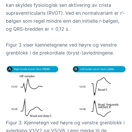
kan skyldes fysiologisk sen aktivering av crista
supraventricularis (RVOT). Ved en normalvariant er r’-
bølgen som regel mindre enn den initielle r-bølgen,
og QRS-bredden er < 0,12 s.
Figur 3 viser kjennetegnene ved høyre og venstre
grenblokk i de prekordiale (bryst-)avledningene.
Figur 3. Kjennetegn ved høyre og venstre grenblokk i
avledning V1/V2 og V5/V6. Legg merke til de