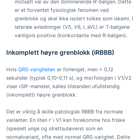
motsatt vei av den dominerende R’-bølgen. Dette
er et forventet fysiologisk fenomen ved
grenblokk og skal ikke isolert tolkes som iskemi. I
laterale avledninger (V5, V6, I, aVL) er T-bølgene
vanligvis positive (konkordante med R-bølgen).
Inkomplett høyre grenblokk (iRBBB)
Hvis
QRS-varigheten
er forlenget, men < 0,12
sekunder (typisk 0,10–0,11 s), og morfologien i V1/V2
viser rSR'-mønster, kalles tilstanden ufullstendig
(inkomplett) høyre grenblokk.
Det er viktig å skille patologisk RBBB fra normale
varianter. En liten r’ i V1 kan forekomme hos friske
(spesielt unge og idrettsutøvere) som en
normalvariant, ofte med normal QRS-varighet. Dette