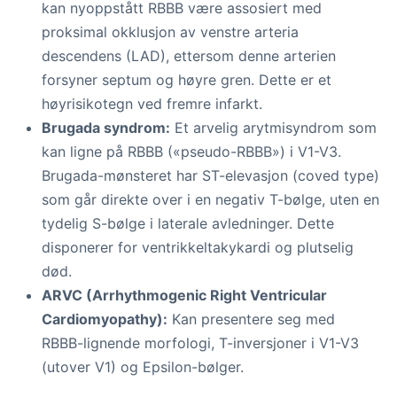
kan nyoppstått RBBB være assosiert med
proksimal okklusjon av venstre arteria
descendens (LAD), ettersom denne arterien
forsyner septum og høyre gren. Dette er et
høyrisikotegn ved fremre infarkt.
Brugada syndrom:
Et arvelig arytmisyndrom som
kan ligne på RBBB («pseudo-RBBB») i V1-V3.
Brugada-mønsteret har ST-elevasjon (coved type)
som går direkte over i en negativ T-bølge, uten en
tydelig S-bølge i laterale avledninger. Dette
disponerer for ventrikkeltakykardi og plutselig
død.
ARVC (Arrhythmogenic Right Ventricular
Cardiomyopathy):
Kan presentere seg med
RBBB-lignende morfologi, T-inversjoner i V1-V3
(utover V1) og Epsilon-bølger.