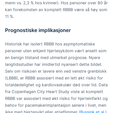
menn vs. 2,3 % hos kvinner). Hos personer over 80 år
kan forekomsten av komplett RBBB være så høy som
11 %.
Prognostiske implikasjoner
Historisk har isolert RBBB hos asymptomatiske
personer uten erkjent hjertesykdom vært ansett som
en benign tilstand med utmerket prognose. Nyere
langtidsstudier har imidlertid nyansert dette bildet.
Selv om risikoen er lavere enn ved venstre grenblokk
(LBBB), er RBBB assosiert med en lett økt risiko for
totaldødelighet og kardiovaskulær død over tid. Data
fra Copenhagen City Heart Study viste at komplett
RBBB var assosiert med økt risiko for hjerteinfarkt og
behov for pacemakerimplantasjon senere i livet, men
ikke med hjertesvikt eller atrieflimmer
(Bussink et al.)
.