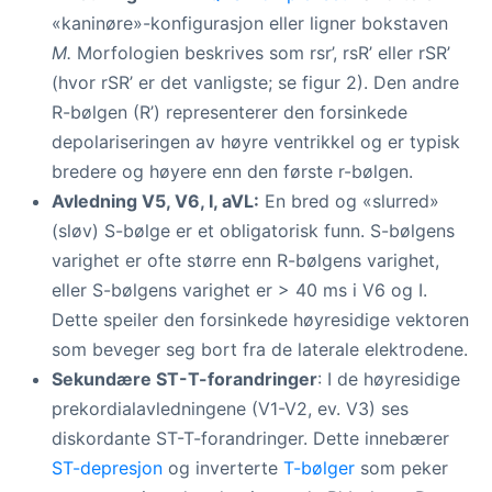
«kaninøre»-konfigurasjon eller ligner bokstaven
M.
Morfologien beskrives som rsr’, rsR’ eller rSR’
(hvor rSR’ er det vanligste; se figur 2). Den andre
R-bølgen (R’) representerer den forsinkede
depolariseringen av høyre ventrikkel og er typisk
bredere og høyere enn den første r-bølgen.
Avledning V5, V6, I, aVL:
En bred og «slurred»
(sløv) S-bølge er et obligatorisk funn. S-bølgens
varighet er ofte større enn R-bølgens varighet,
eller S-bølgens varighet er > 40 ms i V6 og I.
Dette speiler den forsinkede høyresidige vektoren
som beveger seg bort fra de laterale elektrodene.
Sekundære ST-T-forandringer
: I de høyresidige
prekordialavledningene (V1-V2, ev. V3) ses
diskordante ST-T-forandringer. Dette innebærer
ST-depresjon
og inverterte
T-bølger
som peker