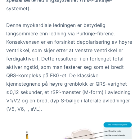
spesialiserte ledningssystemet (His-Purkinje-
systemet).
Denne myokardiale ledningen er betydelig
langsommere enn ledning via Purkinje-fibrene.
Konsekvensen er en forsinket depolarisering av høyre
ventrikkel, som skjer
etter
at venstre ventrikkel er
ferdigaktivert. Dette resulterer i en forlenget total
aktiveringstid, som manifesterer seg som et bredt
QRS-kompleks på EKG-et. De klassiske
kjennetegnene på høyre grenblokk er QRS-varighet
≥0,12 sekunder, et rSR’-mønster (M-form) i avledning
V1/V2 og en bred, dyp S-bølge i laterale avledninger
(V5, V6, I, aVL).