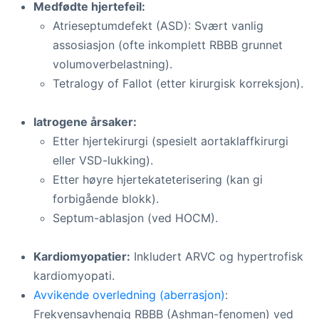
Medfødte hjertefeil:
Atrieseptumdefekt (ASD): Svært vanlig
assosiasjon (ofte inkomplett RBBB grunnet
volumoverbelastning).
Tetralogy of Fallot (etter kirurgisk korreksjon).
Iatrogene årsaker:
Etter hjertekirurgi (spesielt aortaklaffkirurgi
eller VSD-lukking).
Etter høyre hjertekateterisering (kan gi
forbigående blokk).
Septum-ablasjon (ved HOCM).
Kardiomyopatier:
Inkludert ARVC og hypertrofisk
kardiomyopati.
Avvikende overledning (aberrasjon)
:
Frekvensavhengig RBBB (Ashman-fenomen) ved