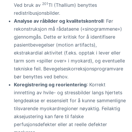
201
Ved bruk av
Tl (Thallium) benyttes
redistribusjonsbilder.
Analyse av råbilder og kvalitetskontroll
: Før
rekonstruksjon må rådataene («sinogrammene»)
gjennomgås. Dette er kritisk for å identifisere
pasientbevegelser (motion artifacts),
ekstrakardial aktivitet (f.eks. opptak i lever eller
tarm som «spiller over» i myokard), og eventuelle
tekniske feil. Bevegelseskorreksjonsprogramvare
bør benyttes ved behov.
Koregistrering og reorientering
: Korrekt
innretting av hvile- og stressbilder langs hjertets
lengdeakse er essensielt for å kunne sammenligne
tilsvarende myokardregioner nøyaktig. Feilaktig
aksejustering kan føre til falske
perfusjonsdefekter eller at reelle defekter