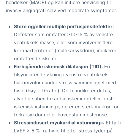
hendelser (MACE) og kan initiere henvisning til
invasiv angiografi selv ved moderate symptomer.
Store og/eller multiple perfusjonsdefekter
:
Defekter som omfatter >10-15 % av venstre
ventrikkels masse, eller som involverer flere
koronarterritorier (multikarsykdom), indikerer
omfattende iskemi.
Forbigående iskemisk dilatasjon (TID)
: En
tilsynelatende økning i venstre ventrikkels
hulromvolum under stress sammenlignet med
hvile (høy TID-ratio). Dette indikerer diffus,
alvorlig subendokardial iskemi og/eller post-
iskemisk «stunning», og er en sterk markør for
trekarsykdom eller hovedstammestenose.
Stressindusert myokardial «stunning»
: Et fall i
LVEF > 5 % fra hvile til etter stress tyder på