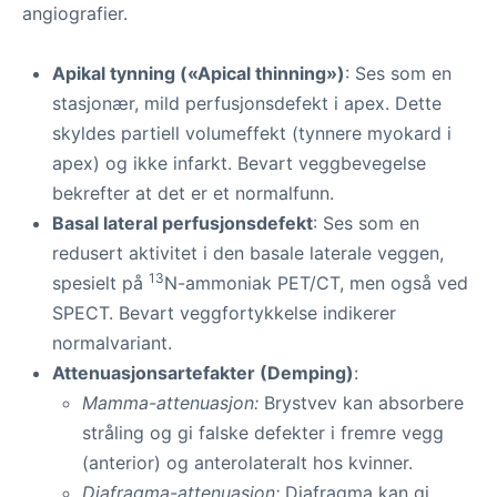
angiografier.
Apikal tynning («Apical thinning»)
: Ses som en
stasjonær, mild perfusjonsdefekt i apex. Dette
skyldes partiell volumeffekt (tynnere myokard i
apex) og ikke infarkt. Bevart veggbevegelse
bekrefter at det er et normalfunn.
Basal lateral perfusjonsdefekt
: Ses som en
redusert aktivitet i den basale laterale veggen,
13
spesielt på
N-ammoniak PET/CT, men også ved
SPECT. Bevart veggfortykkelse indikerer
normalvariant.
Attenuasjonsartefakter (Demping)
:
Mamma-attenuasjon:
Brystvev kan absorbere
stråling og gi falske defekter i fremre vegg
(anterior) og anterolateralt hos kvinner.
Diafragma-attenuasjon:
Diafragma kan gi