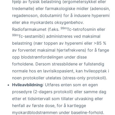
hjelp av fysisk belastning (ergometersykkel eller
tredemølle) eller farmakologiske midler (adenosin,
regadenoson, dobutamin) for å indusere hyperemi
eller øke myokardets oksygenbehov.
99m
Radiofarmakumet (f.eks.
Tc-tetrofosmin eller
99m
Tc-sestamibi) administreres ved maksimal
belastning (nær toppen av hyperemi eller >85 %
av forventet maksimal hjertefrekvens) for å fange
opp blodstrømfordelingen under disse
forholdene. Dersom stressbildene er fullstendig
normale hos en lavrisikopasient, kan hvileopptak i
noen protokoller utelates (stress-only protokoll).
Hvileavbildning
: Utføres enten som en egen
prosedyre (2-dagers protokoll) eller samme dag
etter et tidsintervall som tillater utvasking eller
henfall av første dose, for å kartlegge
myokardblodstrømmen under baseline-forhold.