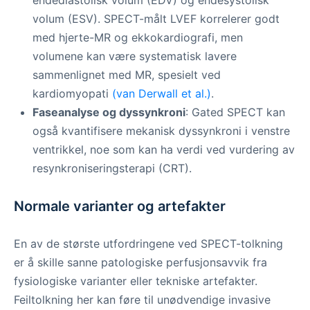
endediastolisk volum (EDV) og endesystolisk
volum (ESV). SPECT-målt LVEF korrelerer godt
med hjerte-MR og ekkokardiografi, men
volumene kan være systematisk lavere
sammenlignet med MR, spesielt ved
kardiomyopati
(van Derwall et al.)
.
Faseanalyse og dyssynkroni
: Gated SPECT kan
også kvantifisere mekanisk dyssynkroni i venstre
ventrikkel, noe som kan ha verdi ved vurdering av
resynkroniseringsterapi (CRT).
Normale varianter og artefakter
En av de største utfordringene ved SPECT-tolkning
er å skille sanne patologiske perfusjonsavvik fra
fysiologiske varianter eller tekniske artefakter.
Feiltolkning her kan føre til unødvendige invasive