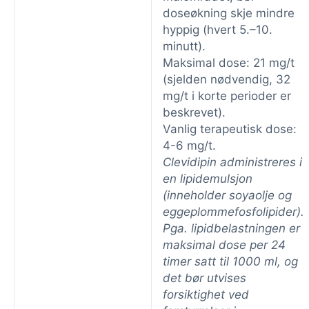
doseøkning skje mindre
hyppig (hvert 5.–10.
minutt).
Maksimal dose: 21 mg/t
(sjelden nødvendig, 32
mg/t i korte perioder er
beskrevet).
Vanlig terapeutisk dose:
4-6 mg/t.
Clevidipin administreres i
en lipidemulsjon
(inneholder soyaolje og
eggeplommefosfolipider).
Pga. lipidbelastningen er
maksimal dose per 24
timer satt til 1000 ml, og
det bør utvises
forsiktighet ved