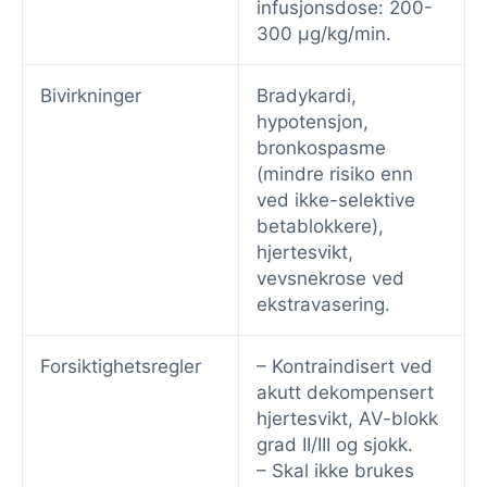
infusjonsdose: 200-
300 μg/kg/min.
Bivirkninger
Bradykardi,
hypotensjon,
bronkospasme
(mindre risiko enn
ved ikke-selektive
betablokkere),
hjertesvikt,
vevsnekrose ved
ekstravasering.
Forsiktighetsregler
– Kontraindisert ved
akutt dekompensert
hjertesvikt, AV-blokk
grad II/III og sjokk.
– Skal ikke brukes