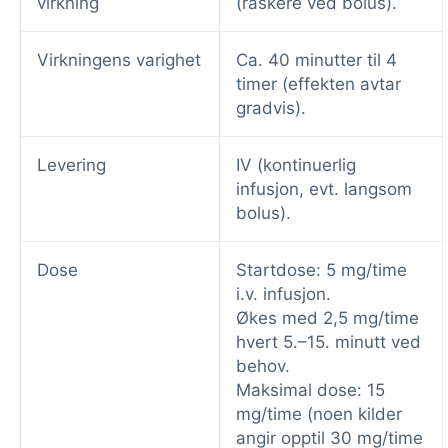
virkning
(raskere ved bolus).
Virkningens varighet
Ca. 40 minutter til 4
timer (effekten avtar
gradvis).
Levering
IV (kontinuerlig
infusjon, evt. langsom
bolus).
Dose
Startdose: 5 mg/time
i.v. infusjon.
Økes med 2,5 mg/time
hvert 5.–15. minutt ved
behov.
Maksimal dose: 15
mg/time (noen kilder
angir opptil 30 mg/time