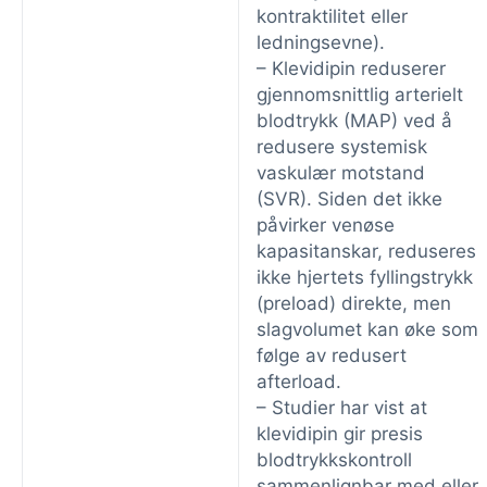
kontraktilitet eller
ledningsevne).
– Klevidipin reduserer
gjennomsnittlig arterielt
blodtrykk (MAP) ved å
redusere systemisk
vaskulær motstand
(SVR). Siden det ikke
påvirker venøse
kapasitanskar, reduseres
ikke hjertets fyllingstrykk
(preload) direkte, men
slagvolumet kan øke som
følge av redusert
afterload.
– Studier har vist at
klevidipin gir presis
blodtrykkskontroll
sammenlignbar med eller