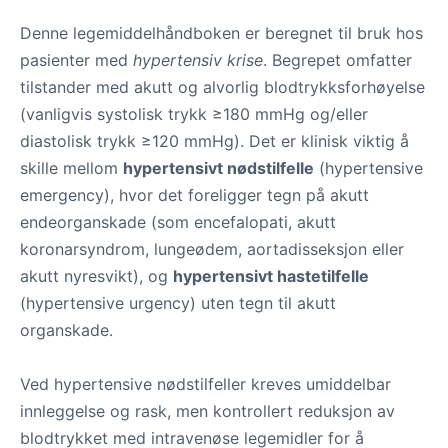
Denne legemiddelhåndboken er beregnet til bruk hos
pasienter med
hypertensiv
krise
. Begrepet omfatter
tilstander med akutt og alvorlig blodtrykksforhøyelse
(vanligvis systolisk trykk ≥180 mmHg og/eller
diastolisk trykk ≥120 mmHg). Det er klinisk viktig å
skille mellom
hypertensivt nødstilfelle
(hypertensive
emergency), hvor det foreligger tegn på akutt
endeorganskade (som encefalopati, akutt
koronarsyndrom, lungeødem, aortadisseksjon eller
akutt nyresvikt), og
hypertensivt hastetilfelle
(hypertensive urgency) uten tegn til akutt
organskade.
Ved hypertensive nødstilfeller kreves umiddelbar
innleggelse og rask, men kontrollert reduksjon av
blodtrykket med intravenøse legemidler for å