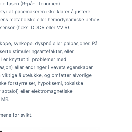
able fasen (R-på-T fenomen).
etyr at pacemakeren ikke klarer å justere
entens metabolske eller hemodynamiske behov.
sensor (f.eks. DDDR eller VVIR).
nkope, synkope, dyspné eller palpasjoner. På
erte stimuleringsartefakter, eller
il er knyttet til problemer med
asjon) eller endringer i vevets egenskaper
 viktige å utelukke, og omfatter alvorlige
ske forstyrrelser, hypoksemi, toksiske
r sotalol) eller elektromagnetiske
r MR.
mene for svikt.