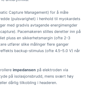
atic Capture Management) for å måle
redde (pulsvarighet) i henhold til myokardets
 ganger med gradvis avtagende energimengder
v capture). Pacemakeren stilles deretter inn på
iet pluss en sikkerhetsmargin (ofte 2-3
ere utfører slike målinger flere ganger
effekts backup-stimulus (ofte 4.5–5.0 V) når
trollere
impedansen
på elektroden via
yde på isolasjonsbrudd, mens svært høy
er dårlig tilkobling i headeren.