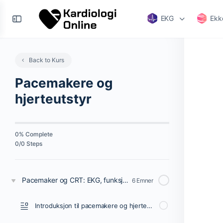
EKG
Ekk
Back to Kurs
Pacemakere og
hjerteutstyr
0% Complete
0/0 Steps
Pacemaker og CRT: EKG, funksjon, feilsøking og behandling
6 Emner
Introduksjon til pacemakere og hjerteutstyr: Pacemaker, ICD, CRT