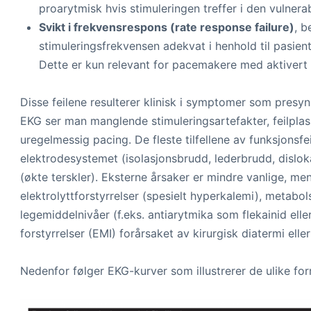
proarytmisk hvis stimuleringen treffer i den vulner
Svikt i frekvensrespons (rate response failure)
, b
stimuleringsfrekvensen adekvat i henhold til pasi
Dette er kun relevant for pacemakere med aktivert 
Disse feilene resulterer klinisk i symptomer som presy
EKG ser man manglende stimuleringsartefakter, feilplass
uregelmessig pacing. De fleste tilfellene av funksjonsfe
elektrodesystemet (isolasjonsbrudd, lederbrudd, dislok
(økte terskler). Eksterne årsaker er mindre vanlige, men
elektrolyttforstyrrelser (spesielt hyperkalemi), metabol
legemiddelnivåer (f.eks. antiarytmika som flekainid elle
forstyrrelser (EMI) forårsaket av kirurgisk diatermi elle
Nedenfor følger EKG-kurver som illustrerer de ulike for