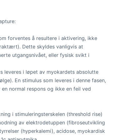
capture:
m forventes å resultere i aktivering, ikke
fraktært). Dette skyldes vanligvis at
te utgangsnivået, eller fysisk svikt i
us leveres i løpet av myokardets absolutte
ølge). En stimulus som leveres i denne fasen,
 er en normal respons og ikke en feil ved
ing i stimuleringsterskelen (threshold rise)
 modning av elektrodetuppen (fibroseutvikling
styrrelser (hyperkalemi), acidose, myokardisk
 1c antiarytmika.