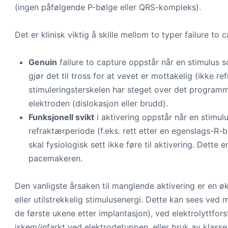
(ingen påfølgende P-bølge eller QRS-kompleks).
Det er klinisk viktig å skille mellom to typer failure to 
Genuin
failure to capture oppstår når en stimulus so
gjør det til tross for at vevet er mottakelig (ikke re
stimuleringsterskelen har steget over det programmer
elektroden (dislokasjon eller brudd).
Funksjonell svikt
i aktivering oppstår når en stimul
refraktærperiode (f.eks. rett etter en egenslags-R-b
skal fysiologisk sett ikke føre til aktivering. Dette
pacemakeren.
Den vanligste årsaken til manglende aktivering er en økn
eller utilstrekkelig stimulusenergi. Dette kan sees ved
de første ukene etter implantasjon), ved elektrolyttfor
iskem/infarkt ved elektrodetuppen, eller bruk av klasse