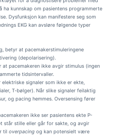
verktøyet for å diagnostisere problemer med
lt å ha kunnskap om pasientens programmerte
lse. Dysfunksjon kan manifestere seg som
vlednings EKG kan avsløre følgende typer
ng, betyr at pacemakerstimuleringene
ivering (depolarisering).
yr at pacemakeren ikke avgir stimulus (ingen
rammerte tidsintervaller.
elektriske signaler som ikke er ekte,
ler, T-bølger). Når slike signaler feilaktig
dsur, og pacing hemmes. Oversensing fører
pacemakeren ikke ser pasientens ekte P-
 står stille eller går for sakte, og avgir
 til
overpacing
og kan potensielt være