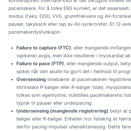
Konvensjonelt overflate-EKG er det viktigste initielle 
pacemakere. For å tolke EKG korrekt, er det essensie
modus (f.eks. DDD, VVI), grunnfrekvens og AV-forsinke
pauser, takykardi eller tap av AV-synkronitet. Et 12-a
pacemakerdysfunksjon:
Failure to capture (FTC)
, eller manglende innfangi
(spikene) avgis, men ikke resulterer i myokardial akt
Failure to pace (FTP)
, eller manglende output, bet
spike) når den skulle ha gjort det i henhold til prog
Oversensing
innebærer at pacemakeren registrerer 
intrinsiske P-bølger eller R-bølger (støy, myopotensia
tolkes som egenrytme, nullstilles pacemakerens ti
typisk til pauser eller
underpacing
.
Undersensing (manglende registrering)
betyr at 
bølger eller R-bølger. Enheten tror feilaktig at hjertet
derfor pacing-impulser uhensiktsmessig. Dette fører