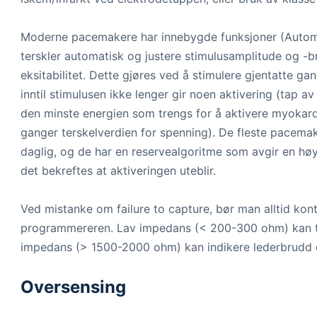
Moderne pacemakere har innebygde funksjoner (Autom
terskler automatisk og justere stimulusamplitude og -b
eksitabilitet. Dette gjøres ved å stimulere gjentatte
inntil stimulusen ikke lenger gir noen aktivering (tap a
den minste energien som trengs for å aktivere myokard
ganger terskelverdien for spenning). De fleste pacemak
daglig, og de har en reservealgoritme som avgir en høy
det bekreftes at aktiveringen uteblir.
Ved mistanke om failure to capture, bør man alltid kon
programmereren. Lav impedans (< 200-300 ohm) kan t
impedans (> 1500-2000 ohm) kan indikere lederbrudd ell
Oversensing