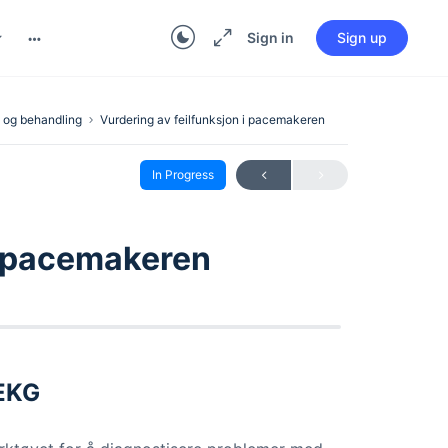
Sign in
Sign up
 og behandling
Vurdering av feilfunksjon i pacemakeren
In Progress
 i pacemakeren
 EKG