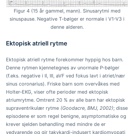
Figur 4 (15 år gammel, mann). Sinusarytmi med
sinuspause. Negative T-bølger er normale i V1-V3 i
denne alderen.
Ektopisk atriell rytme
Ektopisk atriell rytme forekommer hyppig hos barn.
Denne rytmen kjennetegnes av unormale P-bølger
(f.eks. negative i II, III, aVF ved fokus lavt i atriet/nær
sinus coronarius). Friske barn som overvåkes med
Holter-EKG, viser ofte perioder med ektopisk
atriumrytme. Omtrent 20 % av alle barn har ektopisk
supraventrikulær rytme
(Goodacre, BMJ, 2002)
; disse
episodene er som regel benigne, asymptomatiske og
krever sjelden behandling med mindre de er
vedvarende og gir takykardi-indusert kardiomyopati