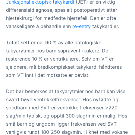
Junksjonal ektopisk takykardi
(JET) er en viktig
differensialdiagnose, spesielt postoperativt etter
hjertekirurgi for medfødte hjertefeil. Den er ofte
vanskeligere å behandle enn
re-entry
takykardier.
Totalt sett er ca. 90 % av alle patologiske
takyarytmier hos barn supraventrikulære. De
resterende 10 % er ventrikulære. Selv om VT er
sjeldnere, må bredkomplekset takykardi håndteres
som VT inntil det motsatte er bevist.
Det bør bemerkes at takyarytmier hos barn kan vise
svært høye ventrikkelfrekvenser. Hos nyfødte og
spedbarn med SVT er ventrikkelfrekvenser >220
slag/min typisk, og opptil 300 slag/min er mulig. Hos
små barn og ungdom ligger frekvensen ved SVT
vanligvis rundt 180-250 slag/min. I likhet med voksne