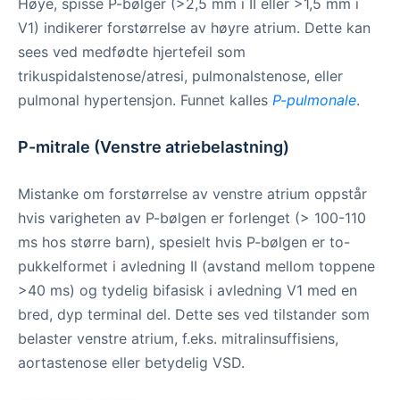
Høye, spisse P-bølger (>2,5 mm i II eller >1,5 mm i
V1) indikerer forstørrelse av høyre atrium. Dette kan
sees ved medfødte hjertefeil som
trikuspidalstenose/atresi, pulmonalstenose, eller
pulmonal hypertensjon. Funnet kalles
P-pulmonale
.
P-mitrale (Venstre atriebelastning)
Mistanke om forstørrelse av venstre atrium oppstår
hvis varigheten av P-bølgen er forlenget (> 100-110
ms hos større barn), spesielt hvis P-bølgen er to-
pukkelformet i avledning II (avstand mellom toppene
>40 ms) og tydelig bifasisk i avledning V1 med en
bred, dyp terminal del. Dette ses ved tilstander som
belaster venstre atrium, f.eks. mitralinsuffisiens,
aortastenose eller betydelig VSD.