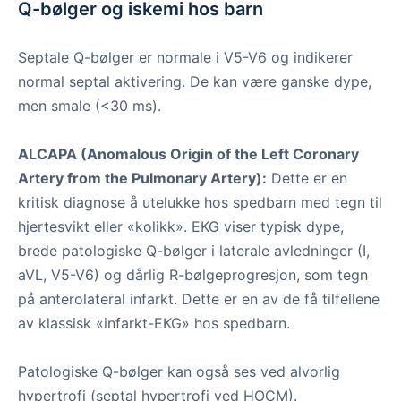
Q-bølger og iskemi hos barn
Septale Q-bølger er normale i V5-V6 og indikerer
normal septal aktivering. De kan være ganske dype,
men smale (<30 ms).
ALCAPA (Anomalous Origin of the Left Coronary
Artery from the Pulmonary Artery):
Dette er en
kritisk diagnose å utelukke hos spedbarn med tegn til
hjertesvikt eller «kolikk». EKG viser typisk dype,
brede patologiske Q-bølger i laterale avledninger (I,
aVL, V5-V6) og dårlig R-bølgeprogresjon, som tegn
på anterolateral infarkt. Dette er en av de få tilfellene
av klassisk «infarkt-EKG» hos spedbarn.
Patologiske Q-bølger kan også ses ved alvorlig
hypertrofi (septal hypertrofi ved HOCM).