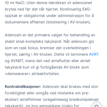
10 ml NaCl. Uten denne teknikken vil adenosinet
brytes ned før det når hjertet. Kontinuerlig EKG-
opptak er obligatorisk under administrasjon for å
dokumentere effekten (blokkering i AV-knuten).
Adenosin er det primære valget for behandling av
stabil smal-kompleks takykardi. Når adenosin gis
som en rask bolus, bremser det overledningen i
hjertet, særlig i AV-knuten. Dette vil terminere
AVRT
og AVNRT, mens det ved atrieflutter eller atriell
takykardi kun vil gi forbigående AV-blokk som
«demaskerer» atrieaktiviteten.
Kontraindikasjoner:
Adenosin skal brukes med stor
forsiktighet eller unngås ved mistanke om pre-
eksitert atrieflimmer (uregelmessig bredkomplekset
takykardi), og hos astmatikere (risiko for