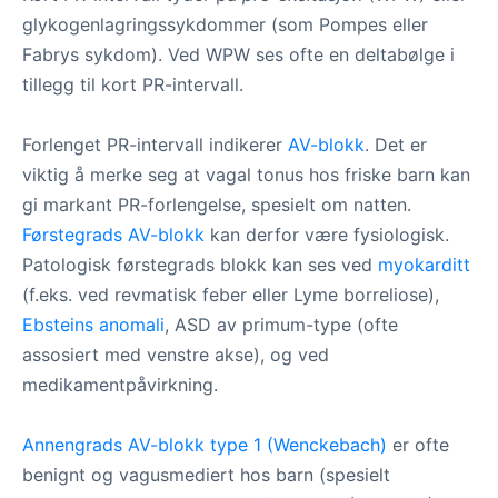
glykogenlagringssykdommer (som Pompes eller
Fabrys sykdom). Ved WPW ses ofte en deltabølge i
tillegg til kort PR-intervall.
Forlenget PR-intervall indikerer
AV-blokk
. Det er
viktig å merke seg at vagal tonus hos friske barn kan
gi markant PR-forlengelse, spesielt om natten.
Førstegrads AV-blokk
kan derfor være fysiologisk.
Patologisk førstegrads blokk kan ses ved
myokarditt
(f.eks. ved revmatisk feber eller Lyme borreliose),
Ebsteins anomali
, ASD av primum-type (ofte
assosiert med venstre akse), og ved
medikamentpåvirkning.
Annengrads AV-blokk type 1 (Wenckebach)
er ofte
benignt og vagusmediert hos barn (spesielt