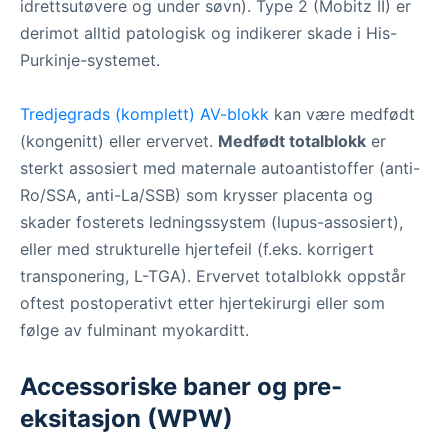
idrettsutøvere og under søvn). Type 2 (Mobitz II) er
derimot alltid patologisk og indikerer skade i His-
Purkinje-systemet.
Tredjegrads (komplett) AV-blokk
kan være medfødt
(kongenitt) eller ervervet.
Medfødt totalblokk
er
sterkt assosiert med maternale autoantistoffer (anti-
Ro/SSA, anti-La/SSB) som krysser placenta og
skader fosterets ledningssystem (lupus-assosiert),
eller med strukturelle hjertefeil (f.eks. korrigert
transponering, L-TGA). Ervervet totalblokk oppstår
oftest postoperativt etter hjertekirurgi eller som
følge av fulminant myokarditt.
Accessoriske baner og pre-
eksitasjon (WPW)