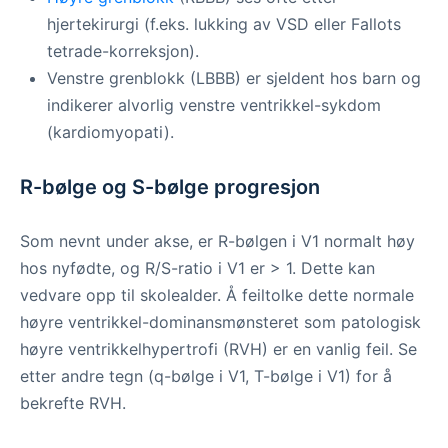
hjertekirurgi (f.eks. lukking av VSD eller Fallots
tetrade-korreksjon).
Venstre grenblokk (LBBB) er sjeldent hos barn og
indikerer alvorlig venstre ventrikkel-sykdom
(kardiomyopati).
R-bølge og S-bølge progresjon
Som nevnt under akse, er R-bølgen i V1 normalt høy
hos nyfødte, og R/S-ratio i V1 er > 1. Dette kan
vedvare opp til skolealder. Å feiltolke dette normale
høyre ventrikkel-dominansmønsteret som patologisk
høyre ventrikkelhypertrofi (RVH) er en vanlig feil. Se
etter andre tegn (q-bølge i V1, T-bølge i V1) for å
bekrefte RVH.