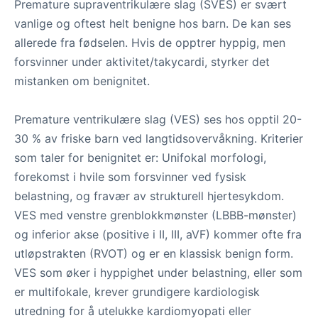
Premature supraventrikulære slag (SVES) er svært
vanlige og oftest helt benigne hos barn. De kan ses
allerede fra fødselen. Hvis de opptrer hyppig, men
forsvinner under aktivitet/takycardi, styrker det
mistanken om benignitet.
Premature ventrikulære slag (VES) ses hos opptil 20-
30 % av friske barn ved langtidsovervåkning. Kriterier
som taler for benignitet er: Unifokal morfologi,
forekomst i hvile som forsvinner ved fysisk
belastning, og fravær av strukturell hjertesykdom.
VES med venstre grenblokkmønster (LBBB-mønster)
og inferior akse (positive i II, III, aVF) kommer ofte fra
utløpstrakten (RVOT) og er en klassisk benign form.
VES som øker i hyppighet under belastning, eller som
er multifokale, krever grundigere kardiologisk
utredning for å utelukke kardiomyopati eller