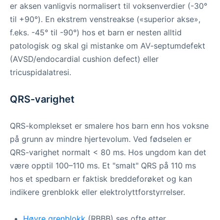
er aksen vanligvis normalisert til voksenverdier (-30°
til +90°). En ekstrem venstreakse («superior akse»,
f.eks. -45° til -90°) hos et barn er nesten alltid
patologisk og skal gi mistanke om AV-septumdefekt
(AVSD/endocardial cushion defect) eller
tricuspidalatresi.
QRS-varighet
QRS-komplekset er smalere hos barn enn hos voksne
på grunn av mindre hjertevolum. Ved fødselen er
QRS-varighet normalt < 80 ms. Hos ungdom kan det
være opptil 100–110 ms. Et "smalt" QRS på 110 ms
hos et spedbarn er faktisk breddeforøket og kan
indikere grenblokk eller elektrolyttforstyrrelser.
Høyre grenblokk
(RBBB) ses ofte etter