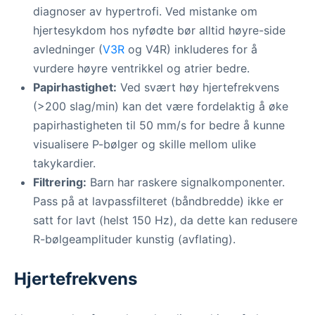
diagnoser av hypertrofi. Ved mistanke om
hjertesykdom hos nyfødte bør alltid høyre-side
avledninger (
V3R
og V4R) inkluderes for å
vurdere høyre ventrikkel og atrier bedre.
Papirhastighet:
Ved svært høy hjertefrekvens
(>200 slag/min) kan det være fordelaktig å øke
papirhastigheten til 50 mm/s for bedre å kunne
visualisere P-bølger og skille mellom ulike
takykardier.
Filtrering:
Barn har raskere signalkomponenter.
Pass på at lavpassfilteret (båndbredde) ikke er
satt for lavt (helst 150 Hz), da dette kan redusere
R-bølgeamplituder kunstig (avflating).
Hjertefrekvens