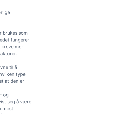
rlige
r brukes som
tedet fungerer
n kreve mer
aktorer.
ne til å
hvilken type
st at den er
- og
ist seg å være
en mest