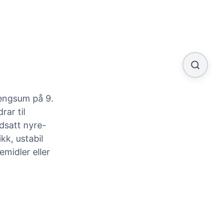
engsum på 9.
rar til
edsatt nyre-
kk, ustabil
emidler eller