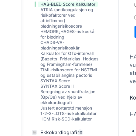
HAS-BLED Score Kalkulator
ATRIA (antikoagulasjon og
risikofaktorer ved
atrieflimmer)
blødningsrisikoscore
HEMORR₂HAGES-risikoskår
for blødning
CHADS-VA-
blødningsrisikoskår
Kalkulator for QTc-intervall
HA
(Bazetts, Fridericias, Hodges
og Framingham-formlene)
vu
TIMI-risikoscore for NSTEMI
at
og ustabil angina pectoris
SYNTAX Score
ve
SYNTAX Score II
Beregning av shuntfraksjon
(Qp/Qs) ved hjelp av
Ko
ekkokardiografi
Justert aortarotdimensjon
1-2-3-LQTS-risikokalkulator
HA
HCM Risk-SCD-kalkulator
Ekkokardiografi
10