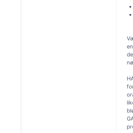
Væ
en
de
nø
HA
fo
or
li
bl
GA
pr