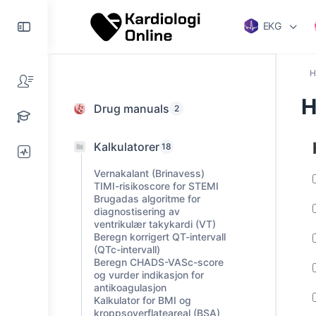
EKG
H
H
Drug manuals
2
Kalkulatorer
18
Vernakalant (Brinavess)
TIMI-risikoscore for STEMI
Brugadas algoritme for
diagnostisering av
ventrikulær takykardi (VT)
Beregn korrigert QT-intervall
(QTc-intervall)
Beregn CHADS-VASc-score
og vurder indikasjon for
antikoagulasjon
Kalkulator for BMI og
kroppsoverflateareal (BSA)