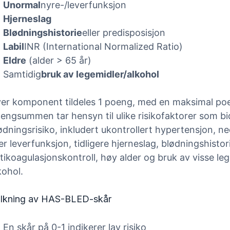
Unormal
nyre-/leverfunksjon
Hjerneslag
Blødningshistorie
eller predisposisjon
Labil
INR (International Normalized Ratio)
Eldre
(alder > 65 år)
Samtidig
bruk av legemidler/alkohol
er komponent tildeles 1 poeng, med en maksimal po
engsummen tar hensyn til ulike risikofaktorer som bid
ødningsrisiko, inkludert ukontrollert hypertensjon, n
ler leverfunksjon, tidligere hjerneslag, blødningshistori
tikoagulasjonskontroll, høy alder og bruk av visse leg
kohol.
lkning av HAS-BLED-skår
En skår på 0-1 indikerer lav risiko