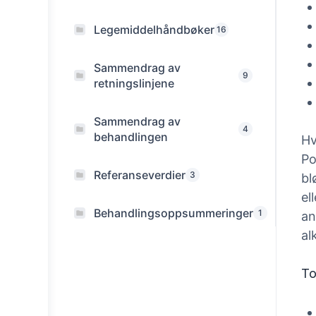
Legemiddelhåndbøker
16
Sammendrag av
9
retningslinjene
Sammendrag av
4
behandlingen
Hv
Po
Referanseverdier
3
bl
el
Behandlingsoppsummeringer
1
an
al
To