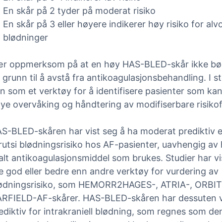
En skår på 2 tyder på moderat risiko
En skår på 3 eller høyere indikerer høy risiko for alvo
blødninger
r oppmerksom på at en høy HAS-BLED-skår ikke bø
 grunn til å avstå fra antikoagulasjonsbehandling. I s
n som et verktøy for å identifisere pasienter som ka
ye overvåking og håndtering av modifiserbare risikof
S-BLED-skåren har vist seg å ha moderat prediktiv ev
rutsi blødningsrisiko hos AF-pasienter, uavhengig av 
alt antikoagulasjonsmiddel som brukes. Studier har vi
ke god eller bedre enn andre verktøy for vurdering av
ødningsrisiko, som HEMORR2HAGES-, ATRIA-, ORBIT
RFIELD-AF-skårer. HAS-BLED-skåren har dessuten v
ediktiv for intrakraniell blødning, som regnes som d